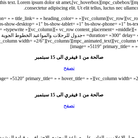
verbox]Click edit button to change this text. Lorem ipsum dolor sit amet,
consectetur adipiscing elit. Ut elit tellus, luctus nec ullamc
c_row][vc_column][bs-text title= » » icon= » » title_link= » » heading_color= » »
 bs-show-desktop= »1″ bs-show-tablet= »1″ bs-show-phone= »1″ bs-tex
olumn][mpc_animated_text style= »typewrite »
image= »5119″ primary_title= » » 
صالحة من 1 فيفري الى 15 سبتمبر
تصفح
_column width= »2/6″][vc_hoverbox image= »5120″ primary_title= » » hover_title= » »
صالحة من 1 فيفري الى 15 سبتمبر
تصفح
 جيل الإعلاميين القادر على صناعة المحتوى الاحترافي و قيادة المشهد