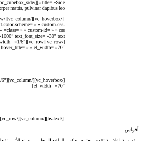
orper mattis, pulvinar dapibus leo.
t-color-scheme= » » custom-css-
hover_title= » » el_width= »70″]
el_width= »70″]
[/bs-text][/vc_column][/vc_row]
أقواس
مؤسسة إعلامية تقدم محتوى يعكس الواقع المحلي و يصنع الأثر ، نؤهل.