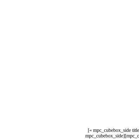
[vc_row][vc_column][mpc_cubebox][mpc_cubebox_side title= »Front »][/mpc_cubebox_side][mpc_cubebox_side title= »Side »]
[/mpc_cubebox_side][/mpc_cubebox][mpc_cubebox][mpc_cubebox_side title= »Front »][/mpc_cubebox_side][mpc_cubebox_side