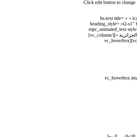
title= »Side »][/mpc_cubebox_side][/mpc_cubebox][vc_ho
[/vc_hoverbox][/vc_column][/vc_row][v
heading_style= »t2-s1″
class= » » custom-id= » » css= » »][vc_row content_placement= »middle »][vc_c
duration= »300″ delay= »1000″ text_font_size= »30″ text= »جدول للرحلات والمواعيد الخطوط الجوية الجزائرية »][/vc_column]
[/vc_row][vc_row][vc_column width= »1/6″][mpc_animated_text][/vc_column][vc_column width= »2/6″][vc_hoverbox
[/vc_hoverbox][/vc_column][vc
 الإعلامي المحلي