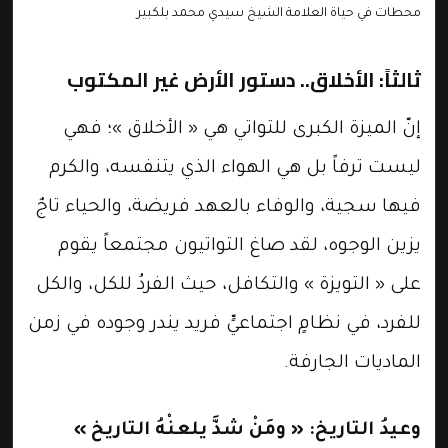
محطات في حياة العلامة الشيخ سيدي محمد بلكبير
​ثالثاً: الأخلاق.. دستور الأرض غير المكتوب
​إنّ الميزة الكبرى للتواتي هي « الأخلاق »؛ فهي
ليست ترفاً بل هي الهواء الذي يتنفسه، والكرم
فيها سجية، والوفاء بالعهد فريضة، والحياء تاجٌ
يزين الوجوه، لقد صاغ التواتيون مجتمعاً يقوم
على « التويزة » والتكافل، حيث الفردُ للكل، والكل
للفرد، في نظامٍ اجتماعيٍّ فريد يندر وجوده في زمن
الماديات الجارفة.
​وعيدُ التاريخ: « ومَنْ شذَّ يلعنْهُ التاريخ »