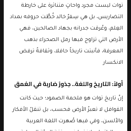
​توات ليست مجرد واحاتٍ متناثرة على خارطة
التضاريس، بل هي سِفرٌ خالد خُطَّت حروفه بمداد
العِلم، وعُرقت جدرانه بجهاد الصالحين، فهي
الأرض التي تزاوج فيها رمل الصحراء بذهب
المعرفة، فأنبتت تاريخاً حافلا، وثقافةً ترفض
الانكسار
​أولاً: التاريخ واللغة.. جذورٌ ضاربة في العُمق
​إنّ تاريخ توات هو ملحمة الصمود؛ حيث كانت
القوافل لا تعبرُ الأرض فحسب، بل تنقلُ الأفكار
والألسن، وفي فيها صُهرت اللغة العربية