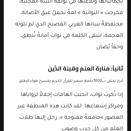
بجمالياتها وبلاغتها في بوتقة البيئة المحلية،
فخرجت « التواتية » لغةً تحملُ عبق الأصالة،
محتفظةً ببيانها العربي الفصيح الذي لم تلوثه
العجمة، لتبقى الكلمة في توات أمانةً تُنطق،
وحقاً يُصان.
​ثانياً: مَنارة العلم وقبلة الدِّين
أدرار تحتفي ب1000حافظ صغير للقرآن الكريم بمسرح هواء الطلق
​إذا ذُكرت توات، انحنت الهامات إجلالاً لزواياها
ومراكز إشعاعها. لقد كانت هذه المنطقة عبر
العصور »جامعةً مفتوحة »، رحل إليها طلاب
العلم من كل حدب وصوب.