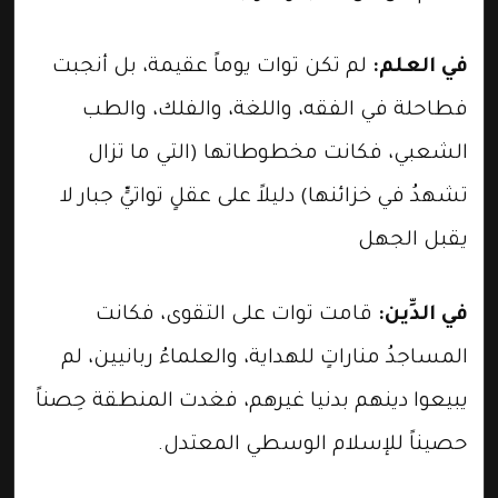
في العلم:
لم تكن توات يوماً عقيمة، بل أنجبت
فطاحلة في الفقه، واللغة، والفلك، والطب
الشعبي، فكانت مخطوطاتها (التي ما تزال
تشهدُ في خزائنها) دليلاً على عقلٍ تواتيٍّ جبار لا
يقبل الجهل
في الدِّين:
قامت توات على التقوى، فكانت
المساجدُ مناراتٍ للهداية، والعلماءُ ربانيين، لم
يبيعوا دينهم بدنيا غيرهم، فغدت المنطقة حِصناً
حصيناً للإسلام الوسطي المعتدل.