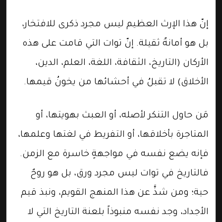
​إنّ هذا الإرث العظيم ليس مجرد ذكرى للافتخار،
بل هو أمانةٌ ثقيلة. إنّ توات التي قامت على هذه
الأركان (التاريخ، الثقافة، اللغة، العلم، الدين،
الأخلاق) لا تقبلُ في أحشائها من يخونُ قيمها.
​مَن حاول التنكر لأصله، أو العبث بهويتها، أو
المتاجرة بأخلاقها، أو التفريط في لغتها وعلمها،
فإنه يضع نفسه في مواجهةٍ خاسرة مع الزمن.
فالتاريخ في توات ليس مجرد ورق، بل هو روحٌ
حية؛ ومن شذَّ عن هذا المنهج القويم، ونبذ قيم
الأجداد، وجد نفسه منبوذاً بلعنة التاريخ التي لا