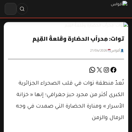
توات: مِحراٌب الحضارة وقَلعةُ القِيَم
أقواس
21/04/2026
WhatsApp
X
Instagram
Facebook
تُعدّ منطقة توات في قلب الصحراء الجزائرية
الكبرى أكثر من مجرد حيز جغرافي؛ إنها « خزانة
الأسرار » ومنارة الحضارة التي صمدت في وجه
الرمال والزمن