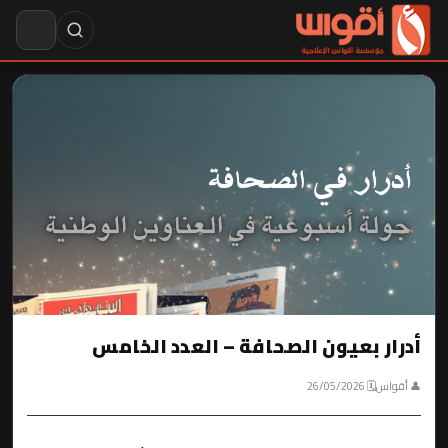
أدرار بعيون الصحافة – العدد الخامس
👤 أقواس
🗓 26/05/2026