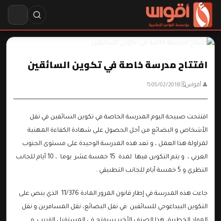
افتتاح مدرسة خاصة في تكوين السائقين
👤 أقواس
🗓 05/02/2018
📁
افتتحت صبيحة اليوم المدرسة الخاصة في تكوين السائقين في نقل
الأشخاص و البضائع من أجل الحصول على شهادة الكفاءة المهنية
لمزاولة هذا العمل ، و تعد هذه المدرسة الوحيدة على مستوى الجنوب
الغربي ، و يتم التكوين فيها لمدة 15 خمسة عشر يوما ، 10 أيام للجانب
النظري و 5 خمسة أيام للجانب التطبيقي .
جاءت هذه المدرسة في إطار قانون المرور المادة 11/376 الذي ينص على
التكوين البيداغوجي للسائقين في نقل البضائع، نقل المسافرين و نقل
المواد الخطيرة، هذا الصنف الأخير سيفتح في المستقبل القريب. و