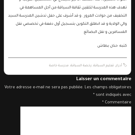
تهدف هذه المدرسة لتلقين ثقافة السياقة من أجل المساهمة في
التخفيف من حوادث المرور . و قد أشرف على حفل تدشين المدرسة السيد
والي الولاية و قد انطلق التكوين بتسجيل أول دفعة في تخصصي نقل
المسافرين و نقل البضائع.
كتبه: حنان بطاش
🏷️
أدرار
،
تعليم السياقة
،
رخصة السياقة
،
مدرسة خاصة
Laisser un commentaire
Votre adresse e-mail ne sera pas publiée.
Les champs obligatoires
*
sont indiqués avec
*
Commentaire