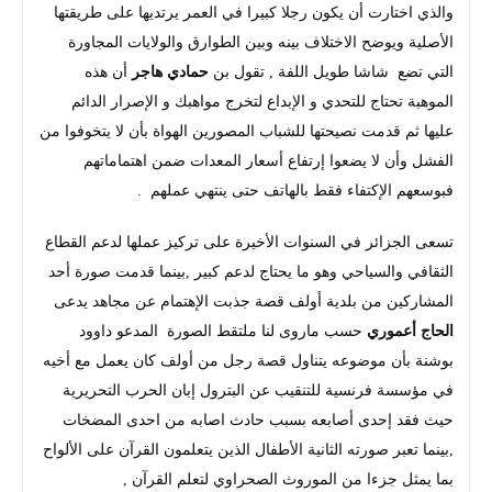
والذي اختارت أن يكون رجلا كبيرا في العمر يرتديها على طريقتها
الأصلية ويوضح الاختلاف بينه وبين الطوارق والولايات المجاورة
التي تضع شاشا طويل اللفة , تقول بن
حمادي هاجر
أن هذه
الموهبة تحتاج للتحدي و الإبداع لتخرج مواهبك و الإصرار الدائم
عليها ثم قدمت نصيحتها للشباب المصورين الهواة بأن لا يتخوفوا من
الفشل وأن لا يضعوا إرتفاع أسعار المعدات ضمن اهتماماتهم
فبوسعهم الإكتفاء فقط بالهاتف حتى ينتهي عملهم .
تسعى الجزائر في السنوات الأخيرة على تركيز عملها لدعم القطاع
الثقافي والسياحي وهو ما يحتاج لدعم كبير ,بينما قدمت صورة أحد
المشاركين من بلدية أولف قصة جذبت الإهتمام عن مجاهد يدعى
الحاج أعموري
حسب ماروى لنا ملتقط الصورة المدعو داوود
بوشنة بأن موضوعه يتناول قصة رجل من أولف كان يعمل مع أخيه
في مؤسسة فرنسية للتنقيب عن البترول إبان الحرب التحريرية
حيث فقد إحدى أصابعه بسبب حادث اصابه من احدى المضخات
,بينما تعبر صورته الثانية الأطفال الذين يتعلمون القرآن على الألواح
بما يمثل جزءا من الموروث الصحراوي لتعلم القرآن ,