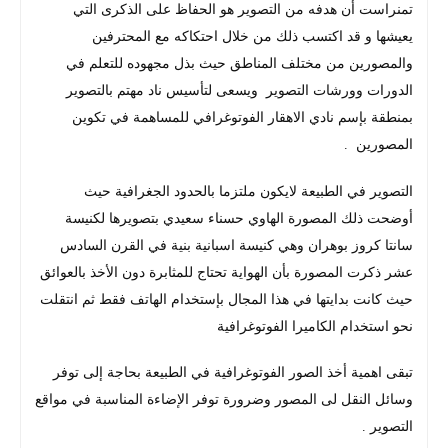
تمنراست أن هدفه من التصوير هو الحفاظ على الذكرى التي
يعيشها و قد اكتسب ذلك من خلال احتكاكه مع المحترفين
والمصورين من مختلف المناطق حيث بذل مجهوده للتعلم في
الدورات وورشات التصوير ويسعى لتأسيس ناد مهتم بالتصوير
بمنطقة بإسم نادي الاهقار الفوتوغرافي للمساهمة في تكوين
المصورين .
التصوير في الطبيعة لايكون ملتزما بالحدود الجغرافية حيث
أوضحت ذلك المصورة الهاوي حسناء سعيدي بتصويرها لكنيسة
سانتا كروز بوهران وهي كنيسة اسبانية بنية في القرن السادس
عشر ذكرت المصورة بأن الهواية تحتاج للمثابرة دون الأخذ بالعوائق
حيث كانت بدايتها في هذا المجال بإستخدام الهاتف فقط ثم انتقلت
نحو استخدام الكاميرا الفوتوغرافية
تبقى اهمية أخذ الصور الفوتوغرافية في الطبيعة بحاجة إلى توفر
وسائل النقل لى المصور وضرورة توفر الإضاءة المناسبة في مواقع
التصوير .