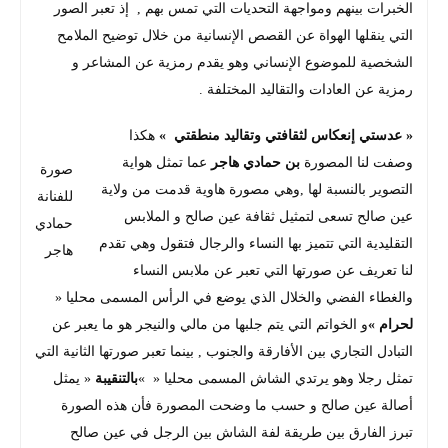
الخبرات بينهم ومواجهة التحديات التي تمس بهم , إذ تعبر الصور
التي ينقلها الهواة عن القصص الإنسانية من خلال توضيح الملامح
الشخصية للموضوع الإنساني وهو يقدم رمزية عن المشاعر و
رمزية عن العادات والتقاليد المختلفة .
« عدستي إنعكاس لثقافتي وتقاليد منطقتي »
هكذا
وصفت لنا المصورة
بن حمادي هاجر
عما تمثل هواية
صورة
التصوير بالنسبة لها ,وهي مصورة هاوية قدمت من ولاية
للفنانة
عين صالح تسعى لتمثيل ثقافة عين صالح و الملابس
حمادي
التقليدية التي تتميز بها النساء والرجال فتقول وهي تقدم
هاجر
لنا تعريف عن صورتها التي تعبر عن ملابس النساء
والغطاء الفضي والخلال الذي يوضع في الرأس المسمى محليا «
لحرام »
و الخواتم التي يتم جلبها من مالي والنيجر هو ما يعبر عن
التبادل التجاري بين الأفارقة والجنوب , بينما تعبر صورتها الثانية التي
تمثل رجلا وهو يرتدي الشاش المسمى محليا « »
بالتنقيبة
« يمثل
أصالة عين صالح و حسب ما وضحت المصورة فأن هذه الصورة
تبرز الفارق بين طريقة لفة الشاش بين الرجل في عين صالح