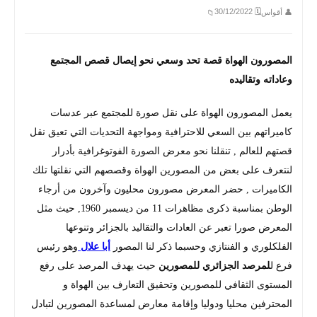
🗓 30/12/2022
👤 أقواس
📁
المصورون الهواة قصة تحد وسعي نحو إيصال قصص المجتمع
وعاداته وتقاليده
يعمل المصورون الهواة على نقل صورة للمجتمع عبر عدسات
كاميراتهم بين السعي للاحترافية ومواجهة التحديات التي تعيق نقل
قصتهم للعالم , تنقلنا نحو معرض الصورة الفوتوغرافية بأدرار
لنتعرف على بعض من المصورين الهواة وقصصهم التي نقلتها تلك
الكاميرات , حضر المعرض مصورون محليون وآخرون من أرجاء
الوطن بمناسبة ذكرى مظاهرات 11 من ديسمبر 1960, حيث مثل
المعرض صورا تعبر عن العادات والتقاليد بالجزائر وتنوعها
الفلكلوري و الفنتازي وحسبما ذكر لنا المصور
أبا علال
وهو رئيس
فرع ل
لمرصد الجزائري للمصورين
حيث يهدف المرصد على رفع
المستوى الثقافي للمصورين وتحقيق التعارف بين الهواة و
المحترفين محليا ودوليا وإقامة معارض لمساعدة المصورين لتبادل