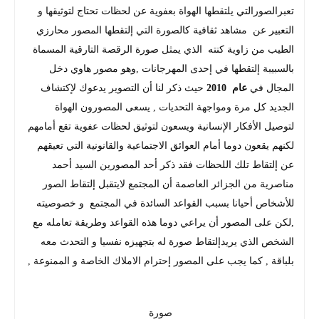
تعبرالصورالتي يلتقطها الهواة بعفوية عن لحظات تحتاج لتوثيقها و
التعبير عن مشاهد ثقافية كالصورة التي إلتقطها المصور محارزي
الطيب من زاوية كنته الذي يمثل صورة الرقصة التارقية المسماة
بالسبيبة إلتقطها في إحدى المهرجانات ,وهو مصور هاوي دخل
المجال في
عام 2010
حيث ذكر لنا أن التصوير يدعوك لإكتشاف
الجديد كل مرة ومواجهة التحديات , يسعى المصورون الهواة
لتوصيل الأفكار الإنسانية ويسعون لتوثيق لحظات عفوية تقع أمامهم
لكنهم يقعون دوما أمام العوائق الاجتماعية والقانونية التي تعيقهم
عن إلتقاط تلك اللحظات فقد ذكر أحد المصورين السيد أحمد
مناصرية من الجزائر العاصمة أن المجتمع لايتقبل إلتقاط الصور
للأشخاص أحيانا بسبب القواعد السائدة في المجتمع و خصوصيته
,لكن على المصور أن يراعي دوما هذه القواعد وطريقة تعامله مع
الشخص الذي يريدإلتقاط صورة له بتجهيزه نفسيا و التحدث معه
بلباقة , كما يجب على المصور إحترام الاملاك الخاصة و الممنوعة ,
صورة