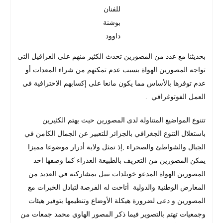
للفنان
بوشنة
داوود
بحديثنا مع عدد من المصورين تحدث الكثير منهم على العراقيل التي
تواجه المصورين الهواة بسبب عدم تمكنهم من شراء المعدات أو
عدم توفرها بالأساس مما يكون مانعا على إكسابهم الاحترافية في
العمل الفوتوغرافي .
تتنوع المواضيع المتناولة لدى المصورين حيث يهتم الكثيرين
باستغلال التنوع الجغرافي بالجزائر للتعبير عن الجمال الكامن في
الجبال والشواطئ والصحراء ,إذ تمثل ولاية أدرار موضوعا مميزا
يمكن المصورين من التعريف بالطبيعة العذراء كما وصفها احد
المصورين الهواة المدعو خويلدات نبيل بمشاركته في العديد من
المعارض الوطنية والدولية أتاحت له الفرصة لتبادل الخبرات مع
المصورين و دعى لضرورة هيكلة الأوضاع وتنظيمها بتوفير هيئات
وجمعيات تهتم بالتصوير فيما ذكر المصور الهاوي محمد جمعات من