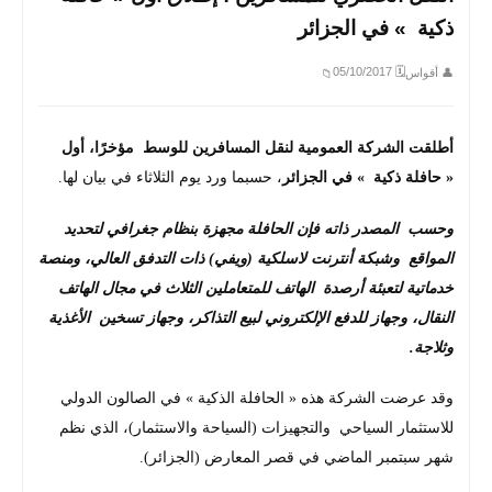
ذكية » في الجزائر
🗓 05/10/2017
👤 أقواس
📁
أطلقت الشركة العمومية لنقل المسافرين للوسط مؤخرًا، أول
« حافلة ذكية » في الجزائر
، حسبما ورد يوم الثلاثاء في بيان لها.
وحسب المصدر ذاته فإن الحافلة مجهزة بنظام جغرافي لتحديد
المواقع وشبكة أنترنت لاسلكية (ويفي) ذات التدفق العالي، ومنصة
خدماتية لتعبئة أرصدة الهاتف للمتعاملين الثلاث في مجال الهاتف
النقال، وجهاز للدفع الإلكتروني لبيع التذاكر، وجهاز تسخين الأغذية
وثلاجة.
وقد عرضت الشركة هذه « الحافلة الذكية » في الصالون الدولي
للاستثمار السياحي والتجهيزات (السياحة والاستثمار)، الذي نظم
شهر سبتمبر الماضي في قصر المعارض (الجزائر).