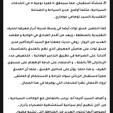
21
منشأة
استقبال
، مما سيحقق « قفزة نوعية » في الخدمات
السياحية، مثلما أوضح مدير السياحة و الصناعة
التقليدية،السيد توهامي عوماري .
كما احتضن
فندق توات
أيضا في وسط
مدينة أدرار
معرضا للحرف
التقليدية بالمنطقة ، ويعد من أقدم الفنادق في الولاية و مقصد
العديد من الزوار . روفي حديث جمعنا مع
السيد أكرماأمير
مدير
فندق توات على هامش المعرض الذي نظم بالفندق بالمناسبة ،
أكدلنا على الصرامة في تطبيق التدابير الوقائية ، كتخفيض عدد
الزبائنإلى 50 بالمئة ، و الاعتماد على خدمة الإطعام على مستوى
الغرف . و هذا حتما يؤثر على مداخيل الفندق ، علما أن الفندق
مهيأ لاستقبال الزبائن سواء للراحة و الاستجمام أو كملتقى
لرواد الأعمال نظرا للخدمات التي يوفرها في هذا المجال .
و أضاف
السيد أكرما
أنه يرحب بالتعامل مع
الوكالات السياحية
،
من أجل تنظيم أيام سياحية أستكشافية للصحراء
بأدرار
،
خصوصا أنها تحتوي العديد من المناطق التي تشبع فضول