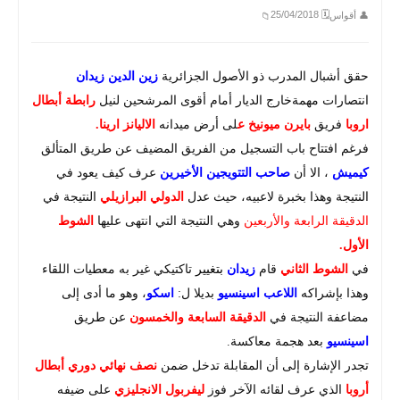
🗓 25/04/2018
👤 أقواس
📁
حقق أشبال المدرب ذو الأصول الجزائرية
زين الدين زيدان
انتصارات مهمةخارج الديار أمام أقوى المرشحين لنيل
رابطة أبطال
اروبا
فريق
بايرن ميونيخ ع
لى أرض ميدانه
الاليانز ارينا.
فرغم افتتاح باب التسجيل من الفريق المضيف عن طريق المتألق
كيميش
، الا أن
صاحب التتويجين الأخيرين
عرف كيف يعود في
النتيجة وهذا بخبرة لاعبيه، حيث عدل
الدولي البرازيلي
النتيجة في
الدقيقة الرابعة والأربعين
وهي النتيجة التي انتهى عليها
الشوط
الأول.
في
الشوط الثاني
قام
زيدان
بتغيير
تاكتيكي غير به معطيات اللقاء
وهذا بإشراكه
اللاعب اسينسيو
بديلا ل:
اسكو
، وهو ما أدى إلى
مضاعفة النتيجة في
الدقيقة السابعة والخمسون
عن طريق
اسينسيو
بعد هجمة معاكسة.
تجدر الإشارة إلى أن المقابلة تدخل ضمن
نصف نهائي دوري أبطال
أروبا
الذي عرف لقائه الآخر فوز
ليفربول الانجليزي
على ضيفه