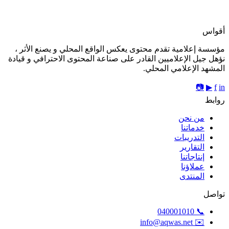
أقواس
مؤسسة إعلامية تقدم محتوى يعكس الواقع المحلي و يصنع الأثر ،
نؤهل جيل الإعلاميين القادر على صناعة المحتوى الاحترافي و قيادة
المشهد الإعلامي المحلي.
📷
▶
f
in
روابط
من نحن
خدماتنا
التدريبات
التقارير
إنتاجاتنا
عملاؤنا
المنتدى
تواصل
📞 040001010
✉️ info@aqwas.net