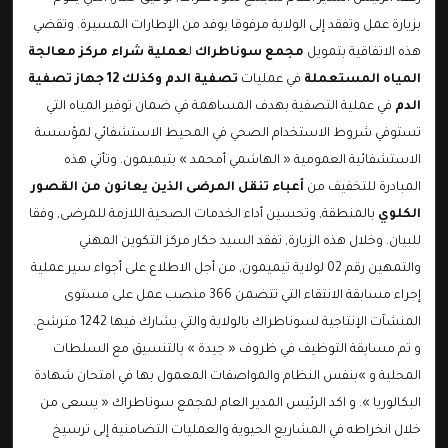
بزيارة عمل وتفقد إلى الولاية مرفوقا بوفد من الإطارات المسيرة. وتقضي
هذه الاتفاقية بتمويل
مجمع سوناطراك
ل
عملية شراء مركز معالجة
المياه المستعملة
في عمليات
تصفية الدم وكذلك 12 جهاز تصفية
الدم
في عملية التصفية بهدف المساهمة في ضمان توفير المياه التي
تستوفي شروط الاستخدام الصحي في المحيط الاستشفائي لمؤسسة
الاستشفائية العمومية « الهاشمي أمحمد » بتيميمون. وتأتي هذه
المبادرة للتخفيف من
أعباء تنقل المرضى الذين يعانون من القصور
الكلوي
بالمنطقة, وتحسين أداء الخدمات الصحية اللازمة للمرضى, وفقا
للبيان. وخلال هذه الزيارة, تفقد السيد حكار مركز التكوين المهني
والتمهين رقم 02 لولاية تيميمون, من أجل الاطلاع على أجواء سير عملية
إجراء مسابقة الانتقاء التي تتضمن 366 منصب عمل على مستوى
المنشآت الإنتاجية لسوناطراك بالولاية والتي يشارك فيها 1242 مترشح.
و تم مسابقة التوظيف في ظروف « جيدة » بالتنسيق مع السلطات
المحلية و »بنفس النظام والمواصفات المعمول بها في امتحان شهادة
البكالوريا ». و اكد الرئيس المدير العام لمجمع سوناطراك « يسعى من
خلال انخراطه في المشاريع الحيوية والعمليات التضامنية إلى ترسيخ