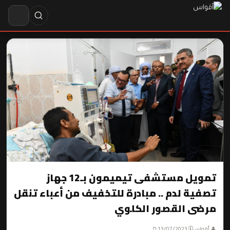
تمويل مستشفى تيميمون بـ12 جهاز
تصفية لدم .. مبادرة للتخفيف من أعباء تنقل
مرضى القصور الكلوي
👤 أقواس
🗓 13/07/2023
📁