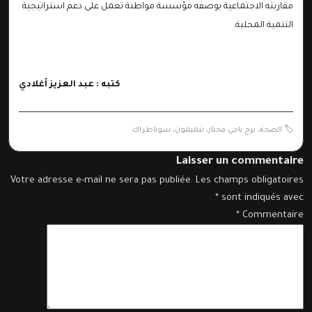
مقاربته الاجتماعية بوصفه مؤسسة مواطنة تعمل على دعم استراتيجية
التنمية المحلية.
كتبه : عبد العزيز أغلادي
🏷️
الصحة
،
برج باجي مختار
،
تيميمون
،
سوناطراك
Laisser un commentaire
Votre adresse e-mail ne sera pas publiée.
Les champs obligatoires
*
sont indiqués avec
*
Commentaire