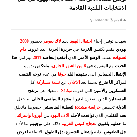
الانتخابات البلدية القادمة
🗓 04/05/2018
👤 أقواس
📁
شهدت
تونس
إحياء
احتفال اليهود
بعيد
لاك بعومر
بحضور
2000
يهودي
مقيم ب
كنيس الغربية
في
جزيرة الجربة
،بعد
عزوف
دام
لسنوات
بسبب
الوضع الأمني
الذي
أعقب إنتفاضة
2011
ليتزامن
هذا
الحدث
مع
المقررة
في
6 من الشهر الجاري
،
ماعكس
بدوره
الإنتقال الحساس
الذي
يشهده البلد
خوفا
من عدم
توجه الشعب
ل
مراكز الٱقتراع
.لسيما بعد
الاعلان
عن
نسبة مشاركة
كل
العسكرين والأمنين
التي قدرت
ب12٪
،
ناهيك عن
ترشح
المستقلين
الذين يسعون ل
تغير المشهد السياسي الحالي
.ماجعل
الدولة
تخصص
حراسة مشددة
لتغطية المناسبتين
خصوصا ماتعلق
بعيد التقليدي
الذي
توافدت لأجله
آلاف اليهود
من
أوروبا وإسرائيل
ما
جعلهم
يلقبون
ب
حجاج كنيس الغربية
دلالة على
توجههم
لها لأداء
جل الطقوس
بداية
بإشعال الشموع
،
دق الطبول
بالإضافة ل
عرض