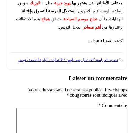
مختلف الأطباق
التي
يشتهر بها
يهود جربة
مثل »
البريك
» ودون
إضاعة للوقت قام الأخرون ب
إستغلال الفرصة للتسوق
و
إقتناء
الهدايا،
علما أن
نجاح موسم السياحة
متعلق
بنجاح
هذه
الاحتفالات
بإعتبارها من
أهم مصادر
الدخل لتونس.
كتبته :
فضيلة عبدات
🏷️
تشديد الحراسة \ الاحتفال بعيد اليهود \ الانتخابات البلدية القادمة \ تونس
Laisser un commentaire
Votre adresse e-mail ne sera pas publiée.
Les champs
*
obligatoires sont indiqués avec
*
Commentaire