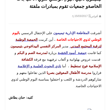
الخاصةو جمعيات تقوم بمبادرات ملفتة
🗓 15/03/2017
👤 أقواس
📁
أشرفت
المقاطعة الإدارية تيميمون
على الإحتفال الرسمي ب
اليوم
الوطني لذوي الاحتياجات الخاصة
، أين كرمت
الجمعية الوطنية
لترقية المجتمع المدني
مدير
المركز النفسي البيداغوجي بتيميمون
.
كما قامت
جمعية أسود الخشبة
بزيارة
لمدرسة الصم و البكم
و
قدمت عروض بهلوانية و ألعاب ترفيهية مع فرقة
الكشافة
الإسلامية
فوج تمنطيط
، أما
نادي البحوث العلمية و الإعلامية
فزاروا
مدرسة الأطفال المعوقين بصريا
الذين تفاعلوا معهم و
شاركوهم الدردشة و اللعب و احتفلوا بمناسبة اليوم الوطني لذوي
الاحتياجات الخاصة.
كتبه: حنان بطاش