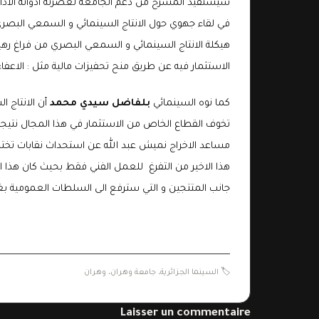
سيستفيد المسرح من دعم الجامعة لعصرنة أدواته الاداري
في لقاء جهوي حول الانتاج السينمائي و السمعي البصري 
هيكلة الانتاج السينمائي و السمعي البصري من فراغ رهي
الاستثمار فيه عن طريق منح تحفيزات مالية مثل : الاع
كما نوه السينمائي
بلفاضل سيدي محمد
أن الانتاج ا
تخوف القطاع الخاص من الاستثمار في هذا المجال نتيجة 
مساعد الاخراج نميش عبد الله عن استحداث نقابات تخ
هذا الاخير من التفرغ للعمل الفني فقط بحيث كان هذا ال
جانب المتتجين و التي سترفع الى السلطات العمومية بغية
🏷️
السينما الجزائرية
،
جامعة وهران
،
وهران
Laisser un commentaire