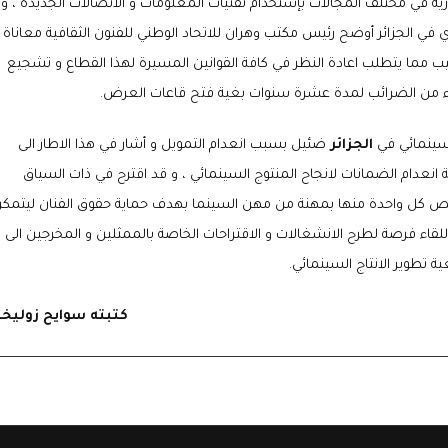
ة في مختلف المجالات بإستخدام تقنيات المعلومات و الاتصالات الجديدة ، و
في الجزائر أوضح رئيس مكتب وهران للاتحاد الوطني للفنون الثقافية معاناة
ب مما يتطلب اعادة النظر في كافة القوانين المسيرة لهذا القطاع و تشجيع
فاء من الضرائب لمدة عشرة سنوات بغية فتح قاعات العرض.
لسينمائي في
الجزائر
ضئيل بسبب انعدام التمويل و أشار في هذا الاطار الى
انعدام الضمانات لانجاح المنتوج السينمائي ، و قد اقترح في ذات السياق
تص كل واحدة منها بمهنة من مهن السينما بهدف حماية حقوق الفنان ليتمك
لقاء فرصة لطرح الانشغالات و الاقتراحات الخاصة بالممثلين و المخرجين الى
 تطوير الانتاج السينمائي.
كتبته سوايح زوليخ