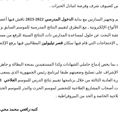
لس كضيوف شرف وفرصة لتبادل الخبرات .
 وتجهيز المدارس مع بداية
الدخول المدرسي 2022-2023
ناقش فيها أعضا
اح الإلكترونية , مع التطرق لتقييم النتائج المدرسية للموسم السابق و
شة البحث عن حلول لمساعدة المدارس ذات النتائج السيئة للرفع من مست
 الإحتجاجات التي قام فيها سكان
قصر تيليولين
المطالبين فيها برفع الإكت
ات بما يخص إدماج حاملي الشهادات وكذا المستفيدين بمنحة البطالة و جاهزي
و الإشراف على تصليح وضعيتهم طبقا لبرنامج رئيس الجمهورية الذي يسعى
 العادية الثالثة من خلال برنامجها تقييم نتائج الدرس للموسم
عات أصحاب المشاريع الفلاحية للتحضير لموسم الحرث والبذر للموسم الجدي
احية الخاصة و الحد من البيروقراطية .
كتبه:رافعي محمد محي ا