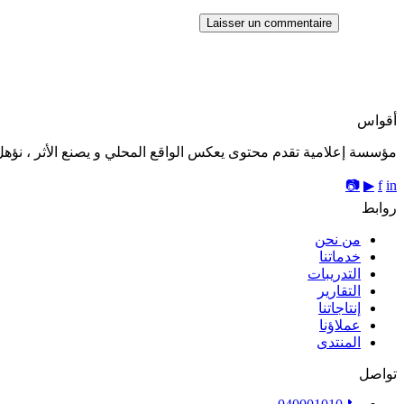
أقواس
مؤسسة إعلامية تقدم محتوى يعكس الواقع المحلي و يصنع الأثر ، نؤهل 
📷
▶
f
in
روابط
من نحن
خدماتنا
التدريبات
التقارير
إنتاجاتنا
عملاؤنا
المنتدى
تواصل