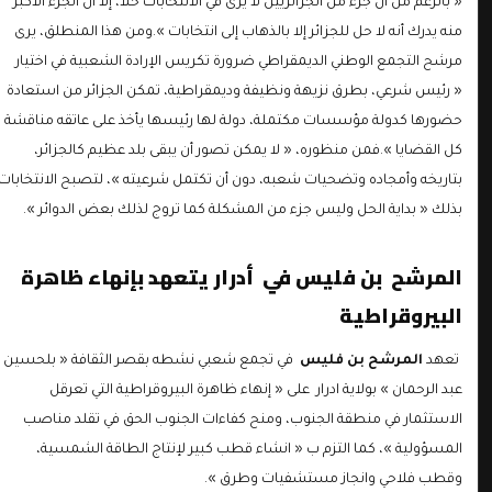
« بالرغم من أن جزء من الجزائريين لا يرى في الانتخابات حلا، إلا أن الجزء الأكبر
منه يدرك أنه لا حل للجزائر إلا بالذهاب إلى انتخابات ».ومن هذا المنطلق، يرى
مرشح التجمع الوطني الديمقراطي ضرورة تكريس الإرادة الشعبية في اختيار
« رئيس شرعي، بطرق نزيهة ونظيفة وديمقراطية، تمكن الجزائر من استعادة
حضورها كدولة مؤسسات مكتملة، دولة لها رئيسها يأخذ على عاتقه مناقشة
كل القضايا ».فمن منظوره، « لا يمكن تصور أن يبقى بلد عظيم كالجزائر،
بتاريخه وأمجاده وتضحيات شعبه، دون أن تكتمل شرعيته »، لتصبح الانتخابات
بذلك « بداية الحل وليس جزء من المشكلة كما تروج لذلك بعض الدوائر ».
المرشح بن فليس في أدرار يتعهد بإنهاء ظاهرة
البيروقراطية
تعهد
المرشح بن فليس
في تجمع شعبي نشطه بقصر الثقافة « بلحسين
عبد الرحمان » بولاية ادرار على « إنهاء ظاهرة البيروقراطية التي تعرقل
الاستثمار في منطقة الجنوب، ومنح كفاءات الجنوب الحق في تقلد مناصب
المسؤولية »، كما التزم ب « انشاء قطب كبير لإنتاج الطاقة الشمسية،
وقطب فلاحي وانجاز مستشفيات وطرق ».