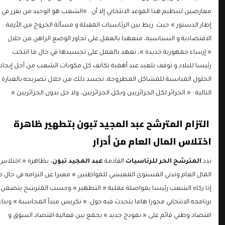
معارضين لتنظيم هذا الموعد الانتخابي إلا أن »الشعب هو الوحيد من يقرر في
إطار الدستور ».حيث ربط بين الرئاسيات المقبلة و مسألة الخروج من الأزمة
الاقتصادية و السياسية، متعهدا بالعمل على تجاوز الوضع الراهن من خلال
« إرساء جمهورية جديدة »، تعهد بالعمل على تجسيدها في حال ما انتخب
رئيسا للبلاد.و توقف بلعيد عند أهمية تكاتف كل مكونات الشعب من أجل إيجاد
الحلول المناسبة للمشاكل المطروحة، تجسد ذلك من خلال تصريحه بالعبارة
التالية : « الجزائر لكل الجزائريين وبكل الجزائريين، ولا حل بدون الجزائريين ».
التزام المترشح عبد المجيد تبون بتطهير ظاهرة
اختلاس المال العام من أدرار
ندد
المترشح الحر للرئاسيات
القادمة
عبد المجيد تبون
، بظاهرة « اختلاس
المال العام وتدني المستوى المعيشي للمواطنين » معبرا عن التزامه في حال ما
إذا زكاه الشعب رئيسا بمواصلة عملية « التطهير ».وحسب المترشح يتضمن
برنامجه الانتخابي محورا هاما يتحدث فيه حول » تكريس مبدأ المحاسبة » وبناء
اقتصاد وطني قائم على « نموذج جديد » يجمع بين فعالية اقتصاد السوق و