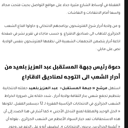
المقبلة في أوساط الشارع مثيرة جدلا على مواقع التواصل بحيث فتحت مجالا
واسعا أمام الانتقادات و النقاشات .
و من ولاية أدرار شرح المترشحون برنامجهم الانتخابي و حاولوا اقناع الشعب
الجزائري للذهاب الى صناديق الاقتراع .و حسب ماجاء في تقرير نشر في صفحة
اذاعة أدرار يتضمن التجمعات الشعبية التي نظمها المترشحون بنفس الولاية
نص على مايلي :
دعوة رئيس جبهة المستقبل عبد العزيز بلعيد من
أدرار الشعب الى التوجه لصناديق الاقتراع
استهل
مرشح « جبهة المستقبل
«
عبد العزيز بلعيد
حملته الانتخابية
بتنظيم تجمع شعبي بدار الثقافة بولاية أدرار ، شدد خلاله على ضرورة انخراط
الشعب الجزائري في الانتخابات الرئاسية المقررة لـ 12 ديسمبر المقبل، لكونها
« الحل الوحيد والمظلة لمنع التدخل الأجنبي ».كما أشار في هذا الصدد إلى أن
هذه الاستحقاقات تعد خيار السواد الأعظم من الشعب الجزائري ، بقوله أن
« أغلبية الجزائريين يريدون الانتخابات »، ليضيف أنه و على الرغم من وجود