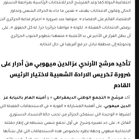
اجتماعية الدولة.كما وعد المترشح الحر للانتخابات الرئاسية بمراجعة الدستور
الحالي وقانون الانتخابات بهدف « تقنين ما جاء به الحراك الشعبي وتجاوز
الاقتصاد القائم على الاقصاء ». متوقفا عند ضرورة « احترام قناعة الجزائري الذي
يرفض الانتخابات المقبلة »، لكونه « مواطنا جزائريا حرا، له كل الحقوق »، على
أن يظل القرار في الأخير في يد الأغلبية ».متعهدا بتطوير الجنوب الجزائري
وتحويله إلى منطقة تبادل حر مع أفريقيا في حال انتخابه .
تأكيد مرشح الأرندي عزالدين ميهوبي من أدرار على
ضرورة تكريس الارادة الشعبية لاختيار الرئيس
القادم
أكد
مرشح « التجمع الوطني الديمقراطي
» و
أمينه العام بالنيابة
عز
الدين ميهوبي
، على أهمية المشاركة « القوية » في الاستحقاقات المقبلة التي
اعتبرها « الوحيدة التي ستمكن الجزائر من تجنب حالة الانسداد الدستوري
القاتل »، على حد تعبيره.وشرح في أول تجمع شعبي ينشطه في إطار حملته
الانتخابية ميهوبي وجهة نظره بخصوص هذه الاستحقاقات التي قال بشأنها