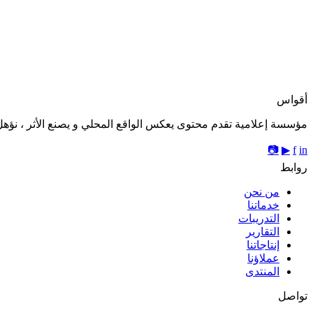
ل
أقواس
مؤسسة إعلامية تقدم محتوى يعكس الواقع المحلي و يصنع الأثر ، نؤهل 
📷
▶
f
in
روابط
من نحن
خدماتنا
التدريبات
التقارير
إنتاجاتنا
عملاؤنا
المنتدى
تواصل