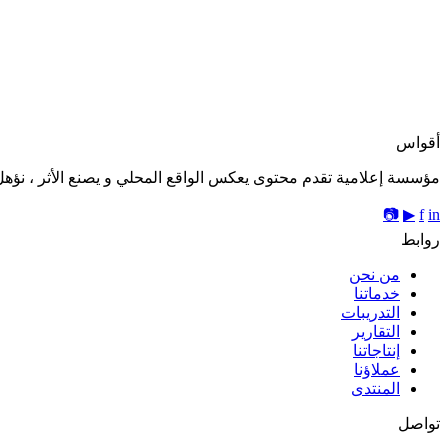
ل
أقواس
مؤسسة إعلامية تقدم محتوى يعكس الواقع المحلي و يصنع الأثر ، نؤهل 
📷
▶
f
in
روابط
من نحن
خدماتنا
التدريبات
التقارير
إنتاجاتنا
عملاؤنا
المنتدى
تواصل