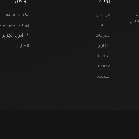
روابط
تواصل
ل
من نحن
📞 040001010
محلي.
خدماتنا
✉️ info@aqwas.net
📍 أدرار، الجزائر
التدريبات
التقارير
اتصل بنا
إنتاجاتنا
عملاؤنا
المنتدى