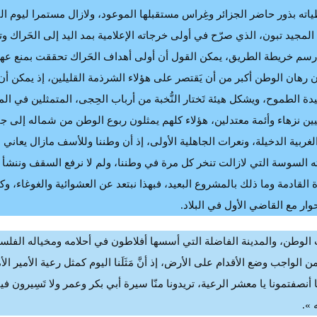
وم 22 فيفري 2019م ، حاملا بين طياته بذور حاضر الجزائر وغِراس مستقبلها الموعود، ولازال مستمرا ليوم 
لمجيد تبون، الذي صرّح في أولى خرجاته الإعلامية بمد اليد إلى الحَراك وت
ن رسم خريطة الطريق، يمكن القول أن أولى أهداف الحَراك تحققت بمنع عه
أن رهان الوطن أكبر من أن يَقتصر على هؤلاء الشرذمة القليلين، إذ يمكن أن
عيدة الطموح، ويشكل هيئة تَختار النُّخبة من أرباب الحِجى، المتمثلين في ال
يين نزهاء وأئمة معتدلين، هؤلاء كلهم يمثلون ربوع الوطن من شماله إلى جن
ربية الدخيلة، ونعرات الجاهلية الأولى، إذ أن وطننا وللأسف مازال يعاني
ته السوسة التي لازالت تنخر كل مرة في وطننا، ولم لا نرفع السقف وننشأ 
 القادمة وما ذلك بالمشروع البعيد، فبهذا نبتعد عن العشوائية والغوغاء، وك
حوار مع القاضي الأول في البلاد.
ب الوطن، والمدينة الفاضلة التي أسسها أفلاطون في أحلامه ومخياله الفل
من الواجب وضع الأقدام على الأرض، إذ أنَّ مَثَلَنا اليوم كمثل رعية الأمير ال
صفتمونا يا معشر الرعية، تريدونا منّا سيرة أبي بكر وعمر ولا تَسِيرون فينا
 ».