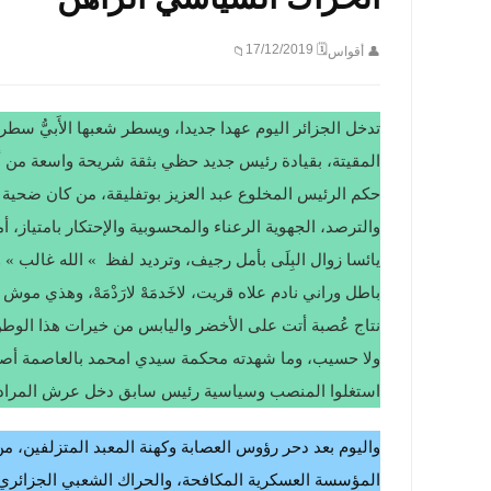
🗓 17/12/2019
👤 أقواس
📁
تدخل الجزائر اليوم عهدا جديدا، ويسطر شعبها الأَبيُّ سط
المقيتة، بقيادة رئيس جديد حظي بثقة شريحة واسعة من أبنا
حكم الرئيس المخلوع عبد العزيز بوتفليقة، من كان ضحية
والترصد، الجهوية الرعناء والمحسوبية والإحتكار بامتياز،
يائسا زوال البِلَى بأمل رجيف، وترديد لفظ » الله غالب » ويز
باطل وراني نادم علاه قريت، لاخَدمَهْ لارَدْمَهْ، وهذي 
نتاج عُصبة أتت على الأخضر واليابس من خيرات هذا الوطن ال
ولا حسيب، وما شهدته محكمة سيدي امحمد بالعاصمة أصد
استغلوا المنصب وسياسية رئيس سابق دخل عرش المرادية 
واليوم بعد دحر رؤوس العصابة وكهنة المعبد المتزلفين، 
المؤسسة العسكرية المكافحة، والحراك الشعبي الجزائري الج