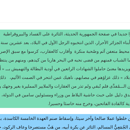
را جديدا في صفحة الجمهورية الحديثة، الثائرة على الفساد والبيروقراطية
ء الجزائر الأحرار، الذين انتخبوه الرجل الأول في البلاد، بعد عشرين سنة
 محيط متعفن آثم وصُحبة منكرة وأقارب كالعقارب، كرسوا مع سبق الإصرا
 أما الشباب فمنهم من قضى نحبه في البحر هاربا من كيدهم، ومنهم من ينتظ
يدها معنىً حاملوا الشهادات الراتعين في أودية البطالة والتهميش بـــ « أَقْر
موش بلاد » ذلك عزاؤهم في مصابهم، ناهيك عمن انتحر في الصمت الأليم، ذلك
ـــمُفدَّى فلم تُبقي ولم تذر من العقارات والملايير الممليرة بغير وجهك
ق دليل على خبث حاشية البلاط من وزراء ومسئولين سامين في الدولة،
كالقادة الفاتحين، وخرج منه خاسئا وحسيرا.
من خلطوا عملا صالحا وآخر سيئا، وإسقاط صنم العهدة الخامسة الكاسدة، 
ُمَعِيُّ المسالم، الثائر عن بكرة أبيه، من هَبَّ مستصرخا وعاف الركود، 