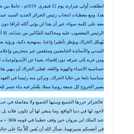
انطلقت أولى شرارته ي
هذا، ومع معطيات انتخاب رئيس الجزائر الجديد السيد عبد ا
معه على كلمة سواء، غير أن هذا لن يؤتي أكله جُزافا دو
الرئيس المغضوب عليه ومحاكمة الضّالين من سَدَنَته، إلا 
يُهيكل الحَراك ويؤطر تأطيرا واعيا، بمنهجية ذكية، ورؤية ب
المدني والأساتذة الجامعيين ومثقفين غير متحزبين وإعلام
ومن غربه إلى شرقه دون إقصاء، بعيدا عن الأيديولوجيات الغ
حساسية الانتماء والهوية واللغة، فعلى الحراك أن ينهي ها
سياسيا نابعا من خلايا الحراك، ونزكي منه رئيسا في العهدة
يصير الخروج كل جمعة روتينا مملا، يَعْسُر فيه بناء جسر لل
فالجزائر حررها الجميع ويبنيها الجميع ولا مفاضلة في ح
لاجود لها في دنيا الواقع، وما ينبغي لها أن تكون، فلابد بل 
عبد الملك ابن مروان حين وقف خطيبا في قومه قائلا: « ما أن
في أنفسكم بسيرتهما، نسأل الله أن يُعين كُلاَّ منّا على حاله