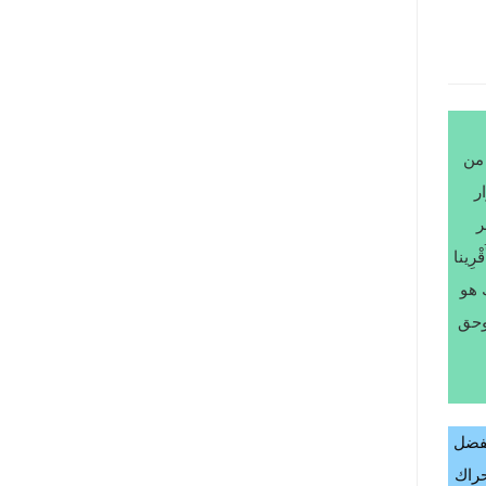
 من
ر
ر
ِينا
 هو
 وحق
بفضل
حراك