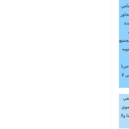
الناس
حاور
دة
مجتمع
وبه
حزبا
ي لا
سفي
أموي
 ولا