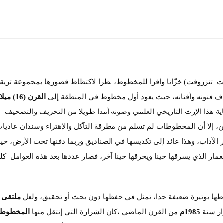
تيدكلت_تنزروفت) خزّانا وافرا للمخطوط، نظرا لاكتظاظ قصورها بمجموعة ثرية
اف فنونه وأفنانه، حيث يعود أول مخطوط في المنطقة إلى
القرن (16) ميلادي
ة هذا الإرث التاريخي العلمي وصونه أمدا طويلا من التحريف والتصحيف
ن، إلا أن المخطوطات لم تسلم من مطرقة التآكل والإهتراء وسندان عاديا
َر الآداب، وهذا عائد إلى تكديسها في الصناديق وربما دفنها تحت الأرض، ح
عمار الذي يسرقها حينا ويحرقها حينا آخر، فصار عددها بعد هذه العوامل كله
اطها بوتيرة ضعيفة جدا، تمثل في حفظها دون بحث أو تحقيق، ولعل
ملتقى
ار سنة
1985م
من القرن الماضي ،كان الشرارة التي إنتقل منها
المخطوط