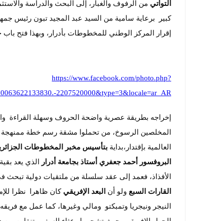
التواتي
من الرفوف والغبار، إلى البحث والدراسة والاستثما
كبير برعاية سامية من السيد عبد المجيد تبون رئيس جم
إقرار المركز الوطني للمخطوطات بأدرار، وبهذا فتح باب 
https://www.facebook.com/photo.php?
00063622133830.-2207520000&type=3&locale=ar_AR
إخراجه بطريقة عصرية واضحة الحروف وسهلة القراءة والتدو
المخلصين الرسوخ، من تحملوا مشقة رسم خطة ممنهجة واض
العالمية بإقتدار،بداية
بتأسيس مخبر المخطوطات الجزائرية في
البروفسور أحمد جعفري أستاذ بجامعة أدرار
الذي يعد بقية
الأفذاذ، فعمد إلى عقد سلسلة من ملتقيات دولية تبحث 
القارات السبع
ولو أن
البعد الإفريقي
كان ظاهرا نظرا للإم
النيجر ونيجريا وتمبكتو ومالي وغيرها، كما عمل مع فر