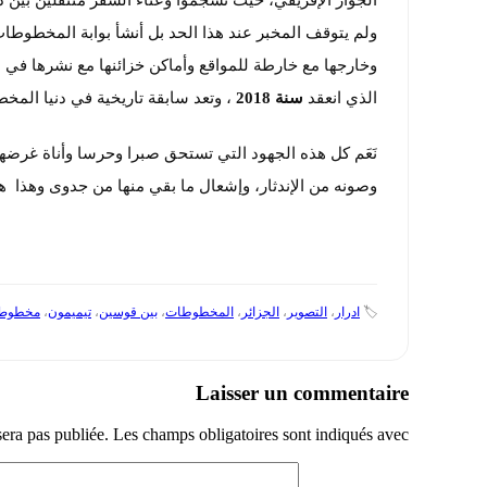
الجوار الإفريقي، حيث تشجموا وعثاء السفر متنقلين بين دول
ولم يتوقف المخبر عند هذا الحد بل أنشأ بوابة المخطوطات 
وخارجها مع خارطة للمواقع وأماكن خزائنها مع نشرها في
2
الذي انعقد
سنة 2018
، وتعد سابقة تاريخية في دنيا المخ
نَعَم كل هذه الجهود التي تستحق صبرا وحرسا وأناة غرضها
وصونه من الإندثار، وإشعال ما بقي منها من جدوى وهذا هو 
🏷️
ادرار
،
التصوير
،
الجزائر
،
المخطوطات
،
بين قوسين
،
تيميمون
،
مخطوط
Laisser un commentaire
sera pas publiée.
Les champs obligatoires sont indiqués avec