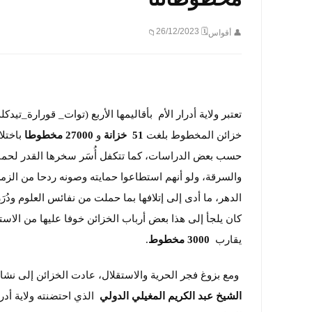
🗓 26/12/2023
👤 أقواس
📁
تعتبر ولاية أدرار الأم بأقاليمها الأربع (توات_ قورارة_
خزائن المخطوط بلغت
51 خزانة
و
27000 مخطوطا
باختل
حسب بعض الدراسات، كما تتكفل أُسَر سخرها القدر لحماي
والسرقة، ولو أنهم استطاعوا حمايته وصونه ردحا من الزم
الدهر، ما أدى إلى إتلافها بما حملت من نفائس العلوم ودُر
كان يلجأ إلى هذا بعض أرباب الخزائن خوفا عليها من الاست
يقارب
3000 مخطوط
.
ومع بزوغ فجر الحرية والاستقلال، عادت الخزائن إلى نش
الشيخ عبد الكريم المغيلي الدولي
الذي احتضنته ولاية أدر