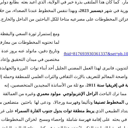
ر، كما كان هذا الملتقى بذرة خير في الولاية، الذي أعيد بعثه بطابع دولي
هورية في شهر
ديسمبر 2023،
وبهذا تنفس المخطوط عندنا الصعداء، من خلا
خزائن المخطوطات على مصرعيه متاحا للكل الباحثين من الداخل والخارج.
ومع إستمرار ثورة السعي واليقظة
لما تحتويه المخطوطات من معارف
وتاريخ دفين، ماتولد عنه بروز عدة
fbid=817693930361337&set=pb.1
مختصين في ميدان التحقيق وإعادة
ين، فانبرى لهذا العمل المضني الجليل أحد أبناء توات البررة والجهابذة
حة المعالم للتعريف بالإرث الثقافي والثرات العلمي للمنطقة وحمله إ
 إفريقيا سنة 2011
، مع ثلة من الأساتذة المجيدين المتخصصين، إنه
 مما ترك الباحث
الراحل الإنتربولوجي
مولود معمري
وغيره من العمالقة
في
المخطوط تصنيفا
وتأليفا وفهرسة ورجالا، ودعى لها باحثين متضلعين م
تداد الطبيعي الذي
يربط منطقة توات بدول جنوب القارة السمراء
على غرا
يقه في بحثه على إقامة فهرسة شاملة وإحصاء ومسح لخزائن المخطوطات 