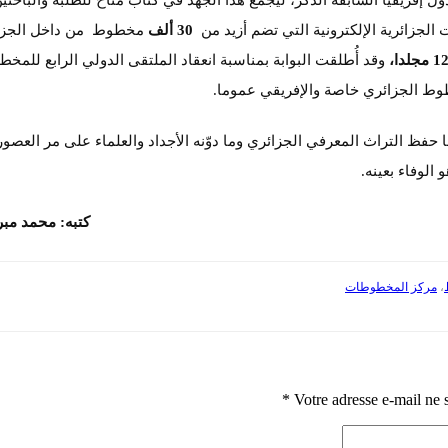
 إفريقيا السابقة الذكر، ليُجمَع هذا الجهد في كتاب متاح للطلبة والباحثي
الجزائرية الإلكترونية التي تضم أزيد من
30 ألف
مخطوط من داخل الجزا
1 مجلدا،
وقد أُطلقت البوابة بمناسبة انعقاد الملتقى الدولي الرابع للمخ
طوط الجزائري خاصة والإفريقي عموما.
 حفظ التراث المعرفي الجزائري وما دوّنه الأجداد والعلماء على مر العصور
الوفاء بعينه.
كتبه: محمد مبروك
،
مركز المخطوطات
*
Votre adresse e-mail ne 