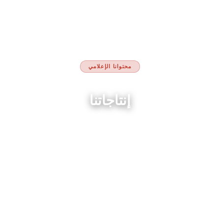
محتوانا الإعلامي
إنتاجاتنا
مكتبة متكاملة من البودكاست والفيديوهات والسلاسل الوثائقية —
محتوى إعلامي احترافي يقدّمه خبراء أقواس.