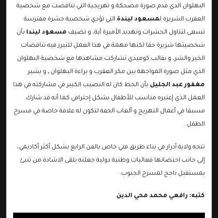
البهلوان الذي قدم صورة مضحكة و تهريجية التي تناقضت مع شخصية
العقرب الشريرة ل
مسعود ليندة
التي تؤدي شخصية حشرة مفترسة
تسعى لتناول الحشرات وتهديد الأميرة آية، و تضيف
مسعود ليندا
بأن
شخصيتها شريرة حقا لكنها مهمة في هذا العمل للتبرز فيه تناقضات
الخير والشر، و بقالب كوميدي تشاركت مشاهدها مع شخصية البهلوان
الذي مثل صورة المواجهة بين مكر العقرب و براءة البهلوان
,
و يشير
مغفور عبد الجليل
بأن الحظ كان له النصيب الكبير في مشاركته في هذا
العمل الذي إعتبره مناسب للأطفال بشكل إحترافي كما أنه قد شارك
مسبقا في أعمال التهريج و ألعاب الخفة لتكون له علاقة خاصة في مسرح
الطفل .
تتجه ولاية أدرار في بناء طريق فني خاص بالفن الرابع بشكل أكثر أكاديمي،
إلى جانب احتضانها فعاليات وطنية دولية جعلته يلقى الاشادة من تنبئ
بمستقبل ناجح لمسرح الجنوب.
كتبه:
رافعي
محمد
محي الدين