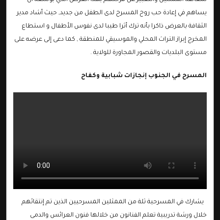
لمعانقة الممثلين والتعبير عن فرحتهم بهذا العرض الذي بوسعه أن
يساهم في إعادة حب روح المسرح لدى الطفل من جديد, حيث أشاد مدير
الثقافة بالعرض ذاكرا بأنه ترك أثرا طيبا لدى نفوس الأطفال و استطاع
المخرج إبراز التراث المحلي والموسيقي للمنطقة , كما دعى إلى عرضه على
مستوى البلديات والقصور المجاورة للولاية .
المسرح في الجنوب إنجازات شبابية وكفاح
يشارك في المسرحية ثلة من الممثلين المسرحيين الذين تم إنتقائهم
خلال ورشة تدريبية تعلم الفنانون من خلالها فنون العرائس والدمى