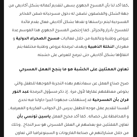
,
كما أكد لنا بأن المسرح الجهوي يسعى لتقديم أعماله بشكل أكاديمي من
جهة الشكل والمضمون تضمن له دخول مسرحياته ضمن المخابر
المسرحية ليتم دراستها و نقدها بشكل أكاديمي فعال يقدم فائدة
للمسرح بأدرار والجزائر , كما إحتضن المسرح الجهوي هذا الموسم عدة
عروض وطنية وعالمية من خلال فعاليات
مسرح الصحراء الدولية
و
مهرجان ا
لنخلة الذهبية
ويهدف لبرمجة عروض وطنية مختلفة يتم
انتقاؤها بشكل أكاديمي حتى تبرمج للعرض على خشبته.
تعاون الممثلين على الخشبة هو ما ينجح العمل المسرحي
صرح صناع العمل عن سعادتهم بهذه التجربة الموجهة للطفل والتي
يخوض معظمهم غمارها لأول مرة , إذ ذكر مسؤول البرمجة
عبد النور
فران بأن المسرحية
قد إستهلكت مجهودا كبيرا حاولنا فيه تحدي
أنفسنا لتقديم عمل موجه للطفل يدرس كل الجوانب الفكرية و المعرفية ,
و المحافظة على خصاله , كما أكد مخرج العمل
ياسين تونسي بأن
تعاون الممثلين مع بعضهم في العمل المسرحي هو سر النجاح , وذلك
من خلال مشاركتهم في صناعة الماريونات و السينوغرافيا التي تعاون