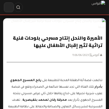
الأميرة والنحل إنتاج مسرحي بلوحات فنية
تراثية تثير إقبال الأطفال عليها
👤 أقواس
🗓 06/06/2023
📁
تناغمت قصة آية الطفلة المحبة للطبيعة على
ركح المسرح الجهوي
بأدرار
تلك الفتاة التي تجد نفسها ضائعة في الصحراء وتقع في قبضة
عقرب شريرة تجبرها على خداع رفاقها خلال ثاني عرض مسرحي ينتجه
المسرح الجهوي بأدرار بعد
محرقة رقان لمحمد بلقيصرية
, تهدف
المسرحية لنشر رسائل التعاون والصداقة والحفاظ على نظافة الطبيعة