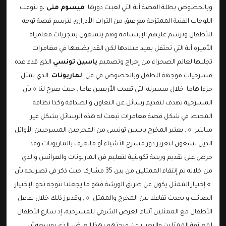
وبالخصوص بطلة القصة آية التي لعبت دورها
ميسوم منى
،و تنوعت
اللوحات الفنية الممتزجة مع عبق من التراث الأدراري لترسم قصة توجه
للأطفال وترسم عليهم الإبتسامة وهم يتمتعون بمجريات مغامراة
الأميرة آية التي تحتفل بعيد ميلادها لكن القدر يضعها في مغامرات
تجلبها لعالم الصحراء من إخراج وتصميم
ياسين تونسي
الذي قدم عدة
مسرحيات موجهة للطفل وبالخصوص في فن ا
لماريونات
الذي يمثل
جزءا هاما خلال مسيرته التي تعدت الأربعين عاما , حيث صرح لنا » بأن
المسرحية تهدف لتقديم رسائل عن التعاون والصداقة وكذا نظافة
المحيط في شكل قصة مغامرات تبعث له هذه الرسائل بشكل غير
مباشر » , يعتبر المخرج ياسين تونسي من المخرجين المسرحيين الأوائل
الذين يسعون لتعزيز دور مسرح الأشياء
أو مايعرف بالماريونات وقد
حرص على تقديم ورشة تكوينية لتعليم فن الماريونات والعرائس والذي
من خلاله تم إنتقاء الممثلين من بين 35 مشاركا حيث ذكر في تصريحه بأن
» إختيار الممثل يكون عن طريق الورشة فهو ما يجعلنا نتوجه نحو الإختيار
الصائب و يحدث تفاعلا بين المخرج والممثل » , وقدبرز ذلك خلال تفاعل
الأطفال مع الممثلين أثناء العرض الشرفي للمسرحية، إذ سارع الأطفال