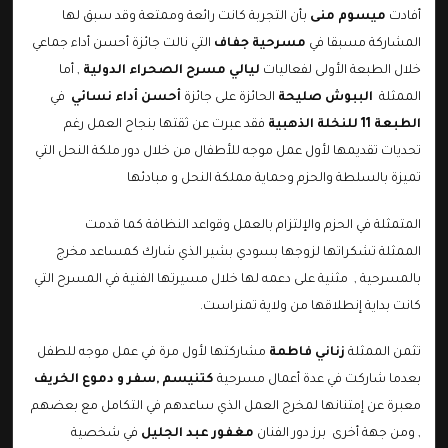
أفادت
ميسوم منى
بأن التجربة كانت رائعة وممتعة وقد سبق لها
المشاركة مسبقا في
مسرحية جفاف
التي نالت
جائزة أحسن أداء جماعي
خلال الطبعة الأولى لفعاليات
ليالي مسرح الصحراء الدولية
, أما
الممثلة
الببوش صليحة
الحائزة على
جائزة
أحسن أداء نسائي
في
الطبعة 11 للنخلة الذهبية
فقد عبرت عن ثقتها بنجاح العمل رغم
تحديات تقديمها لأول عمل موجه للأطفال من خلال دور ملكة النحل التي
تميزة بالسلطة والحزم وحماية مملكة النحل و مبادئها
المتمثلة في الحزم والإلتزام بالعمل وقواعد النظافة كما قدمت
الممثلة تشكراتها لزوجها بسودي بشير الذي شارك كمساعد مخرج
بالمسرحية , مثنية على دعمه لها خلال مسيرتها الفنية في المسرح التي
كانت بداية إنطلاقها من ولاية تمنراست.
تثمن الممثلة
زناني فاطمة
مشاركتها لأول مرة في عمل موجه للطفل
بعدما شاركت في عدة أعمال مسرحية
كتنيسم ,سفر و دموع الخريف
معبرة عن إمتنانها لمخرج العمل الذي ساعدهم في التكامل مع بعضهم
, ومن جهة أخرى برز دور الفنان
مغفور عبد الجليل
في شخصية