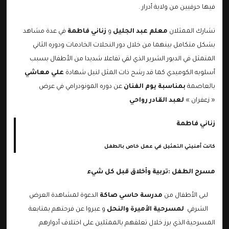
فيها حرفيين من ولاية أدرار .
تشارك الممثلان
معلم عبد الجليل
و
زناني فاطمة
في عدة مشاهد
بشكل متكامل بينهما من خلال دور النحلات الخادمات ودوره الثاني
المتمثل في الدبور الشرير الذي لقي تفاعلا شديدا من الأطفال بسبب
أسلوبه الكوميدي كما قد رشح ذات المثل لنيل شهادة
علي معاشي
بالعاصمة
بمناسبة يوم الفنان
عن دوره المونودرامي في عرض
« زعفران »
لعبد القادر رواحي
زناني فاطمة
كانت أمنيتي التمثيل في عمل خاص بالطفل
مسرح الطفل :تربية وأخلاق قبل كل شيء
لبى الأطفال من
مدرسة حاسي صاكة
الدعوة لمشاهدة العرض
الشرفي
لمسرحية الأميرة والنحل
و عبروا عن فرحتهم بمتابعة
المسرحية الذي برز خلال تعلقهم بالممثلين على اختلاف أدوارهم