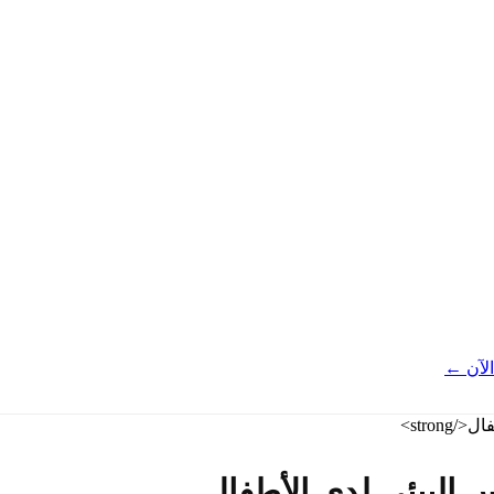
لآن ←
س البيئي لدى الأطفال