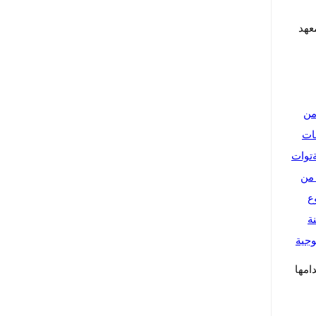
عهد
من
ات
توات
 من
ع
ة
وجية
امها