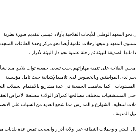
 نحو المعهد الوطني للأبحاث الفلاحية بأولاد عيسى لتقديم صورة نظرية
ستوى المعهد و تتبعها رحلات علمية أيضا نحو مركز وحدة الطاقات المتجدد
ا الصديقة للبيئة ثم رحلة علمية نحو دار البيئة لأدرار .
محبي الفلاحة على تنمية مهاراتهم ,حيث تسعى جمعية توات بلادي منذ نشأت
اهتمام بالتشجير لدى المواطنين وبالخصوص لدى تلاميذالإبتدائية حيث تأمل مؤسسة
 المستويات , كما ساهمت الجمعية في عدة مشاريع بالاهتمام بحملات الن
تى المستشفيات بمختلف مصالحها كمراكز الولادة مصلحة الأمراض العقلي
ملات لتنظيف الشوارع و المدارس مما شجع العديد من الشباب على الانضم
ل المدينة .
 البيئي و وحملات النظافة عبر ولاية أدرار وأصبحت تمس عدة بلديات م