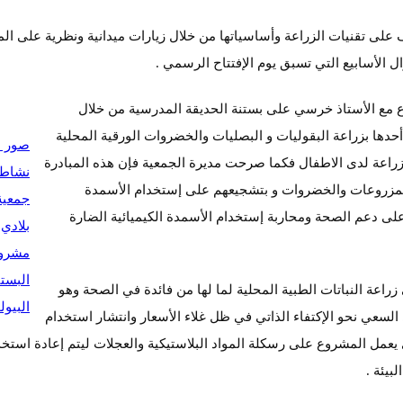
ى تقنيات الزراعة وأساسياتها من خلال زيارات ميدانية ونظرية على الم
ل الأسابيع التي تسبق يوم الإفتتاح الرسمي .
وع مع الأستاذ خرسي على بستنة الحديقة المدرسية من خلال
حدها بزراعة البقوليات و البصليات والخضروات الورقية المحلية
ص
ور 
الزراعة لدى الاطفال فكما صرحت مديرة الجمعية فإن هذه المبادرة
نشاط
مزروعات والخضروات و بتشجيعهم على إستخدام الأسمدة
جمعية
على دعم الصحة ومحاربة إستخدام الأسمدة الكيميائية الضارة
بلادي
مشرو
البستن
اعة النباتات الطبية المحلية لما لها من فائدة في الصحة وهو
البيول
عي نحو الإكتفاء الذاتي في ظل غلاء الأسعار وانتشار استخدام
عمل المشروع على رسكلة المواد البلاستيكية والعجلات ليتم إعادة استخد
بيئة .