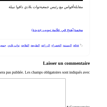
مقابلةأقواس مع رئيس جمعيةتوات بلادي داقوا نبيلة
محمد(يُفتح في علامة تبويب جديدة)
🏷️
adrar
،
البستنة
،
الخضراء
،
الزراعة
،
الطبيعة
،
الفلاحة
،
توات بلادي
،
جمعي
Laisser un commentaire
sera pas publiée.
Les champs obligatoires sont indiqués avec