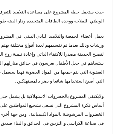
حيث ستعمل خطة المشروع على مساعدة التلاميذ للتعرف عل
الوطني للفلاحة ووحدة الطاقات المتجددة ودار البيئة طوا
يعمل أعضاء الجمعية والتلاميذ النادي البيئي في المشر
ورشات وذلك بعدما تم تقسيمهم لعدة أفواج مختلفة يهتم أ
لتصبح الحديقة مصدرا للاكتفاء الذاتي وإعادة تنمية روح 
ستساهم في جعل الأطفال يغرسون في حدائق منازلهم ال
العضوية التي يتم جمعها من المواد العضوية فهذا سيعمل 
التي أصبح استخدامها شائعا و يضر بالمستهلكين ,
ولايكتفي المشروع بالخضروات الاستهلاكية بل يشمل حتى زر
أساس فكرة المشروع التي تسعى تشجيع المواطنين على الس
الخضروات المرشوشة بالمواد الكيميائية، ومن جهة أخرى ي
في صناعة الكراسي و التزيين في الحدائق و البناء صديق ال