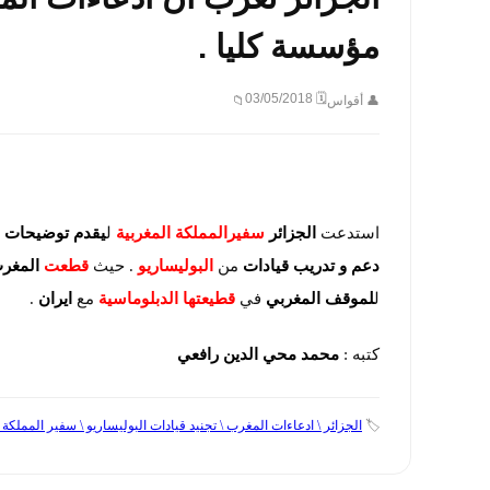
مؤسسة كليا .
🗓 03/05/2018
👤 أقواس
📁
استدعت
الجزائر
سفيرالمملكة المغربية
ل
يقدم توضيحات
ع
دعم و تدريب قيادات
من
البوليساريو
. حيث
قطعت
المغر
ل
لموقف المغربي
في
قطيعتها الدبلوماسية
مع
ايران
.
كتبه :
محمد محي الدين رافعي
🏷️
الجزائر \ ادعاءات المغرب \ تجنيد قيادات البوليساريو \ سفير المملكة ال