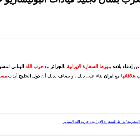
ن
إدعاء بلاده
ب
تورط السفارة الإيرانية
ب
الجزائر
مع
حزب
ا
لله
البناني
ل
تنسي
ب
علاقاتها
مع
ايران
بناء على ذلك . و يضاف لذلك أن
دول الخليج
أبدت
مسان
مغربية\ تورط السفارة الإيرانية \ حزب الله اللبناني