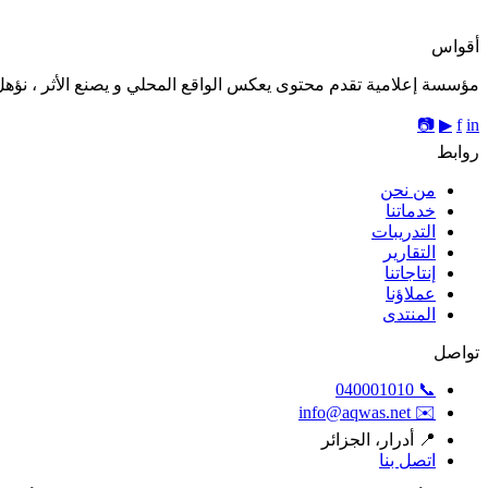
أقواس
مؤسسة إعلامية تقدم محتوى يعكس الواقع المحلي و يصنع الأثر ، نؤهل 
📷
▶
f
in
روابط
من نحن
خدماتنا
التدريبات
التقارير
إنتاجاتنا
عملاؤنا
المنتدى
تواصل
📞 040001010
✉️ info@aqwas.net
📍 أدرار، الجزائر
اتصل بنا