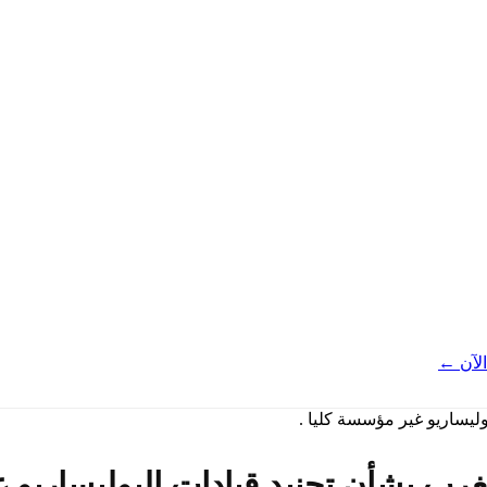
لآن ←
غرب بشأن تجنيد قيادات البوليساريو غ