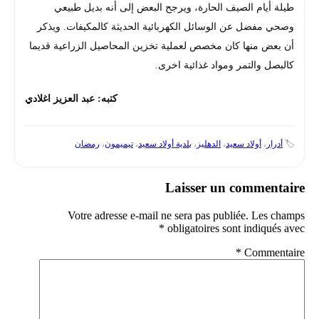
طيلة أيام الصيف الحارة، ويرجح البعض إلى أنه بديل طبيعي
وصحي مفضل عن الوسائل الكهربائية الحديثة كالمكيفات. ويذكر
أن بعض منها كان مخصص لعملية تخزين المحاصيل الزراعية قديما
كالبصل والتمر ومواد غذائية اخرى.
كتبه: عبد العزيز اغلادي
🏷️
أدرار
،
أولاد سعيد
،
الدهليز
،
بلدية أولاد سعيد
،
تيميمون
،
رمضان
Laisser un commentaire
Votre adresse e-mail ne sera pas publiée.
Les champs
*
obligatoires sont indiqués avec
*
Commentaire