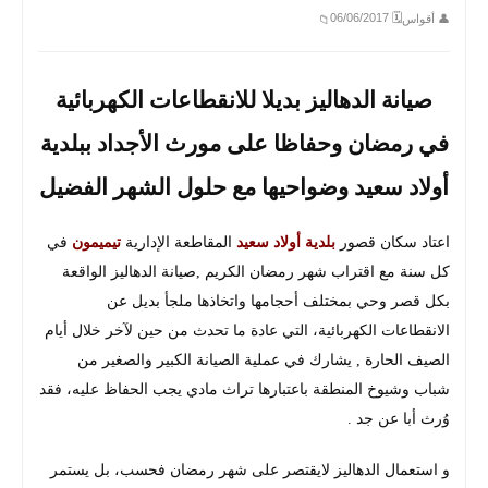
🗓 06/06/2017
👤 أقواس
📁
صيانة الدهاليز بديلا للانقطاعات
الكهربائية
في رمضان
وحفاظا على مورث الأجداد ببلدية
أولاد سعيد وضواحيها مع حلول الشهر الفضيل
اعتاد سكان قصور
بلدية أولاد سعيد
المقاطعة الإدارية
تيميمون
في
كل سنة مع اقتراب شهر رمضان الكريم ,صيانة الدهاليز الواقعة
بكل قصر وحي بمختلف أحجامها واتخاذها ملجأ بديل عن
الانقطاعات الكهربائية، التي عادة ما تحدث من حين لآخر خلال أيام
الصيف الحارة , يشارك في عملية الصيانة الكبير والصغير من
شباب وشيوخ المنطقة باعتبارها تراث مادي يجب الحفاظ عليه، فقد
وُرث أبا عن جد .
و استعمال الدهاليز لايقتصر على شهر رمضان فحسب، بل يستمر