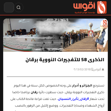
الذكرى 58 للتفجيرات النووية برقان
👤 أقواس
🗓 13/02/2018
📁
تسترجع
الجزائر و أدرار
على وجه الخصوص ككل سنة في هذا اليوم
ذكرى التفجيرات النووية برقان، حيث سطرت دائرة
رقان
برنامجا خاصا
تحت شعار
#رقان_تأبئ_النسيان
، حيث تمت قراءة فاتحة الكتاب على
أرواح الشهداء وضحايا التفجيرات، ووضع إكليل من الزهور بالنصب