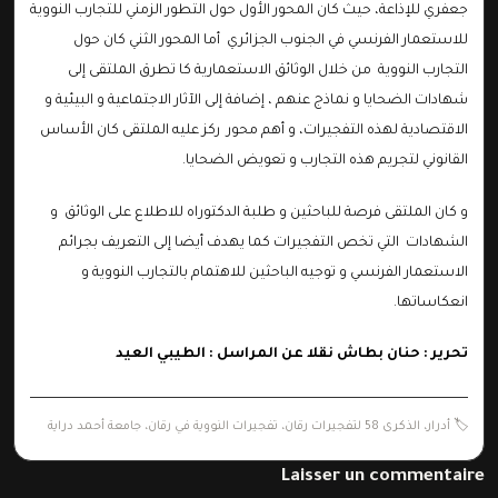
جعفري للإذاعة، حيث كان المحور الأول حول التطور الزمني للتجارب النووية
للاستعمار الفرنسي في الجنوب الجزائري أما المحور الثني كان حول
التجارب النووية من خلال الوثائق الاستعمارية كا تطرق الملتقى إلى
شهادات الضحايا و نماذج عنهم ، إضافة إلى الآثار الاجتماعية و البيئية و
الاقتصادية لهذه التفجيرات، و أهم محور ركز عليه الملتقى كان الأساس
القانوني لتجريم هذه التجارب و تعويض الضحايا.
و كان الملتقى فرصة للباحثين و طلبة الدكتوراه للاطلاع على الوثائق و
الشهادات التي تخص التفجيرات كما يهدف أيضا إلى التعريف بجرائم
الاستعمار الفرنسي و توجيه الباحثين للاهتمام بالتجارب النووية و
انعكاساتها.
تحرير : حنان بطاش نقلا عن المراسل : الطيبي العيد
🏷️
أدرار
،
الذكرى 58 لتفجيرات رقان
،
تفجيرات النووية في رقان
،
جامعة أحمد دراية
Laisser un commentaire