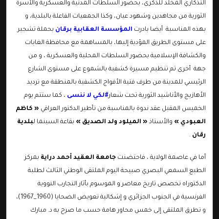
التذكاري المخلد للذكرى، بحضور السلطات المدنية والعسكرية والأسرة
الثورية من مجاهدين وشهود عيان، وكذا الجمعيات الفاعلة بالبلدية، و
بهذه المناسبة أيضا بادرت
المؤسسة العقابية برقان
بحملة تشجير
على مستوى الطريق المؤدية إليها، بالمساهمة مع محافظة الغابات
والكشافة الإسلامية بحضور السلطات المحلية والعسكرية ، و من
جهة أخرى تم تنظيم مسيرة كشفية بالشموع على مستوى الشارع
الرئيسي للمدينة من طرف فتية الأفواج الكشفية بالمنطقة مع ترديد
الأهازيج والأناشيد الثورية تحت شعار
#لكي لا ننسى
، كما ستتم يوم
الخميس المقبل عقد ندوة بالمناسبة من تأطير الدكتور العراقي
« كاظم
العبودي »
والأستاذ
« الميلود ولد الصديق »
بقاعة السينما ل
بلدية
رقان
.
أما في عاصمة الولاية ، فاحتضنت
جامعة العقيد أحمد دراية
بمركز
الطبع السمعي البصري صبيحة اليوم الملتقى الوطني الثالث لطلبة
الدكتوراه تخصص تاريخ معاصر و الموسوم بأثار التجارب النووية
الفرنسية في الجنوب الجزائري و إشكالية تعويض الضحايا (1960_1967)،
و تطرق الملتقى إلى خمس محاور هامة حسب ما صرح به د. مبارك