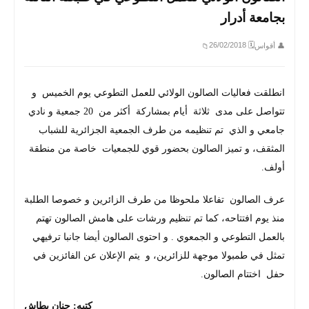
بجامعة أدرار
🗓 26/02/2018
👤 أقواس
📁
انطلقت فعاليات الصالون الولائي للعمل التطوعي يوم الخميس و
تتواصل على مدى ثلاثة أيام بمشاركة أكثر من 20 جمعية و نادي
جامعي و الذي تم تنظيمه من طرف الجمعية الجزائرية للشباب
المثقف، و تميز الصالون بحضور قوي للجمعيات خاصة من منطقة
أولف.
عرف الصالون تفاعلا ملحوظا من طرف الزائرين و خصوصا الطلبة
منذ يوم افتتاحه، كما تم تنظيم ورشات على هامش الصالون تهتم
بالعمل التطوعي و الجمعوي . و احتوى الصالون أيضا جانبا ترفيهي
تمثل في طمبولا موجهة للزائرين، و يتم الإعلان عن الفائزين في
حفل اختتام الصالون.
كتبه: حنان بطاش