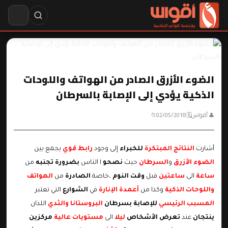
الضوء الأزرق الصادر من الهواتف واللوحات
الذكية يؤدي إلى الإصابة بالسرطان
👤 أقواس
🗓 02/05/2018
📁
أشارت
النتائج المبتكرة
للخبراء
إلى وجود
رابط قوي
يجمع بين
الضوء الأزرق
و
السرطان
حيث
نصحو
ا الناس
بضرورة تجنبه
من
ساعة
الى
ساعتين
قبل
وقت النوم
،خاصة
الصادرة
من
الهواتف
واللوحات الذكية
وكذا من
أعمدة الإنارة
في
الشوارع
التي تعتبر
المسبب الرئيسي
للإصابة بسرطان
البروستانا
والثدي
اللذان
ينتجان
عند
تعرض الأشخاص
ليلا
الى
مستويات عالية
مركزين