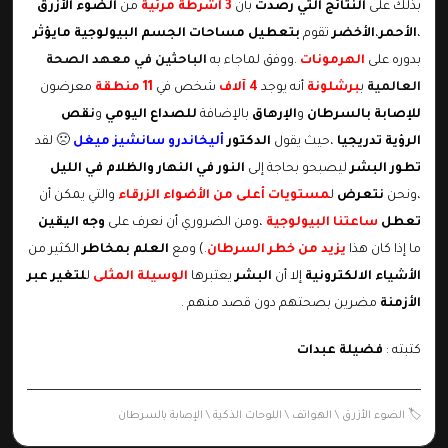
بذلك على
النتائج التي رصدت
بأن
3 أشرطة مرئية
من
الضوء الأزرق
،
الأحمر
،
الأخضر
تقوم
بتعطيل مساحات الجسم البيولوجية
مايؤثر
بدوره على
الهرمونات
.ووفق لماجاء به
الباحثين في معهد الصحة
العالمية
ب
برشلونة
أنه يوجد
4 آلاف
شخص في
11 منطقة
معرضون
للإ
صابة
بالسرطان
و
الإرهاق
بالإضافة
للصداع اليومي
و
نقص
الرؤية تدريجيا
،حيث يقول
الدكتور
أليخاندرو سانشيز ميغل
🙁 لقد
تطور البشر
ليصبحو بحاجة إلى
النور في النهار والظلام في الليل
،ونحن
نتعرض
ل
مستويات أعلى من الأضواء الزرقاء
والتي يمكن أن
تعطل
ساعتنا البيولوجية
،ومن الضروري أن نعرف على
وجه اليقين
ما إذا كان هذا
يزيد من خطر السرطان
.) ومع
العلم بمخاطر
الكثير من
الأشياء الالكترونية
إلا أن
البشر
يعتبرها
الوسيلة المثلى
ل
لتغير عبر
الأزمنة
مضرين بصحتهم دون قصد منهم .
كتبته :
فضيلة عبدات
🏷️
الضوء الأزرق \ الهواتف \ اللوحات الذكية \ الإصابة بالسرطان