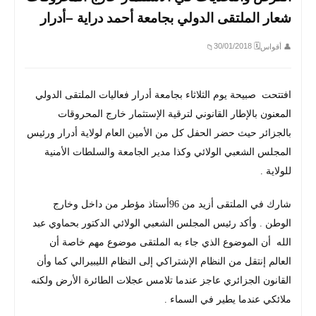
شعار الملتقى الدولي بجامعة أحمد دراية –أدرار
🗓 30/01/2018
👤 أقواس
📁
افتتحت صبيحة يوم الثلاثاء بجامعة أدرار فعاليات الملتقى الدولي
المعنون بالإطار القانوني لترقية الإستثمار خارج المحروقات
بالجزائر حيث حضر الحفل كل من الأمين العام لولاية أدرار ورئيس
المجلس الشعبي الولائي وكذا مدير الجامعة والسلطات الأمنية
للولاية .
شارك في الملتقى أزيد من 96أستاذ مؤطر من داخل وخارج
الوطن . وأكد رئيس المجلس الشعبي الولائي الدكتور بحماوي عبد
الله أن الموضوع الذي جاء به الملتقى موضوع مهم خاصة أن
العالم إنتقل من النظام الإشتراكي إلى النظام الليبيرالي كما وأن
القانون الجزائري عاجز عندما تلامس عجلات الطائرة الأرض ولكنه
ملائكي عندما يطير في السماء .