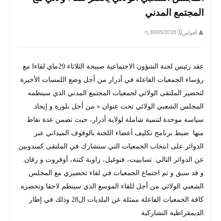
المجتمع المدني
🗓 30/05/2018
👤 أقواس
📁
عقد رئيس لجنة الشؤون الاجتماعية صبيحة الثلاثاء 29ماي لقاءا مع
رؤساء الجمعيات الفاعلة في أدرار من أجل وضع اللمسات الأخيرة
لتحضير الملتقى الولائي لجمعيات المجتمع المدني الذي سينظمه
المجلس الشعبي الولائي تحت عنوان « من أجل بلورة و إيجاد
سياسة موحدة لتنمية شاملة لولاية أدرار، حيث تضمن عدة نقاط
منها ضبط برنامج تكليف أعضاء اللجنة بالوقوف الميداني عبر
الدوائر على انتخاب الجمعيات التي ستشارك في الملتقى كمندوبين
عن الدوائر التالي: تسابييت، فنوغيل، زاوية كنتة، أوقروت و رقان.
و قد سبق و تم اجتماع الجمعيات في لقاء تحضيري مع المجلس
الشعبي الولائي من أجل للقاء الموسع الذي سينظم لاحقا وتحضره
كافة الجمعيات الفاعلة ممثلة عن البلديات ال28 وذلك في إطار
الديمقراطية التشاركية