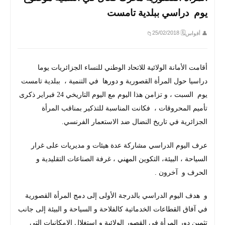
يوم دراسي ببلدية تامست
🗓 25/02/2018
👤 أقواس
📁
أقامت الأمانة الولائية للاتحاد الوطني للنساء الجزائريات يوما
دراسيا حول المرأة القصورية و دورها في التنمية ، ببلدية تامست
يوم السبت ، و تزامن هذا اليوم مع اليوم التاريخي 24 فبراير ذكرى
تأميم المحروقات ، فكانت المناسبة للتذكير بمناقب المرأة
الجزائرية في تاريخ النضال ضد الاستعمار الفرنسي.
عرف اليوم الدراسي مشاركة عدة هيئات و مديريات على غرار
السياحة ، البيئة، التكوين المهني ، غرفة الصناعات التقليدية و
الحرف و آخرون .
و هدف اليوم الدراسي بالدرجة الأولى إلى دمج المرأة القصورية
في آفاق القطاعات الخدماتية كالفلاحة و السياحة و البيئة إلى جانب
تثمين دور المرأة في القصور الولائية و استغلال الامكانيات التي