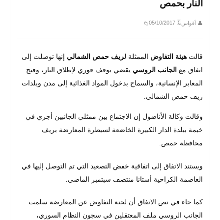
النار بحمص
🗓 05/10/2017
👤 أقواس
📁
قالت
هيئة التفاوض
الممثلة ل
ريف حمص الشمالي
إنها توصلت إلى
اتفاق مع
الجانب الروسي
يقضي بوقف فوري لإطلاق النار، وفتح
المعابر الإنسانية، والسماح بدخول المواد الغذائية إلى مدن وبلدات
ريف حمص الشمالي.
وقالت وكالة الأناضول إن الاجتماع بين ممثلي الجانبين أجري في
خيمة ببلدة الدار الكبيرة الخاضعة لسيطرة المعارضة بريف
محافظة حمص.
ويستند الاتفاق إلى اتفاقية خفض التصعيد التي تم التوصل إليها في
العاصمة الكزاخية أستانا منتصف سبتمبر الماضي.
كما جاء في نص الاتفاق أن لجنة التفاوض عن المعارضة سلمت
الجانب الروسي ملف المعتقلين في سجون النظام السوري،