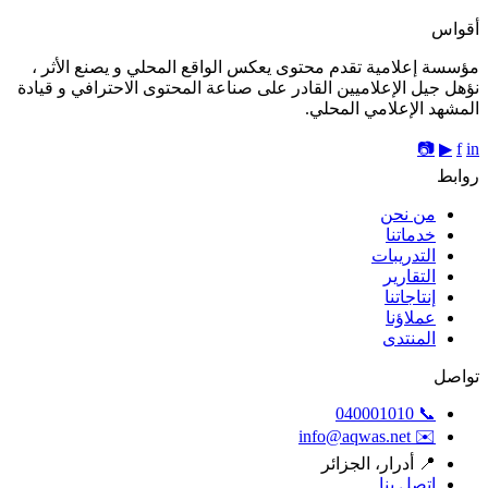
أقواس
مؤسسة إعلامية تقدم محتوى يعكس الواقع المحلي و يصنع الأثر ،
نؤهل جيل الإعلاميين القادر على صناعة المحتوى الاحترافي و قيادة
المشهد الإعلامي المحلي.
📷
▶
f
in
روابط
من نحن
خدماتنا
التدريبات
التقارير
إنتاجاتنا
عملاؤنا
المنتدى
تواصل
📞 040001010
✉️ info@aqwas.net
📍 أدرار، الجزائر
اتصل بنا