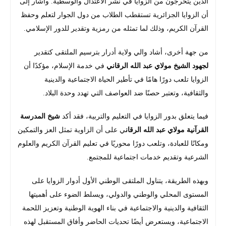
الذين يتخرجون من الزوايا في نشر الاعتدال والوسطية. وأشار إلى
أن الزوايا الجزائرية تستقطب الطلاب من دول الجوار لتعلم وحفظ
القرآن الكريم، وذلك لما تمثله من رمزية وتقدير للدور الإسلامي.
من جهة أخرى، أشاد والي ولاية أدرار بترسيم الملتقى كتقدير
لجهود الشيخ مولاي عبد الله الرقاني
في خدمة الإسلام، مؤكدًا أن
الزوايا تلعب دورًا هامًا في تأطير الحياة الاجتماعية والدينية
والثقافية، وتعتبر حصنًا ضد العواصف التي تهدد وحدة البلاد.
فيما يتعلق بدور الزوايا في التعليم والتربية، فقد أكد
شيخ المدرسة
القرآنية مولاي عبد الله الرقان
ي على أن الزاوية تمثل العز والتمكين
ومكانًا للعبادة، وتلعب دورًا محوريًا في تعليم القرآن الكريم والعلوم
الشرعية وتقديم خدمات اجتماعية للمجتمع.
وبهذه الطريقة، يتناول الملتقى الوطني الأول أدوار الزوايا على
المستوى المحلي والوطني والدولي، ويسلط الضوء على أهميتها
الثقافية والدينية والاجتماعية في بناء الهوية الوطنية وتعزيز اللحمة
الاجتماعية، ويستعرض أيضًا تحديات الحاضر وأفاق المستقبل لهذه