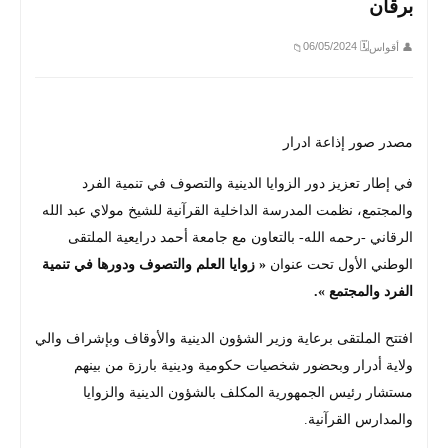
برقان
🗓 06/05/2024
👤 أقواس
📁
مصدر صور إذاعة ادرار
في إطار تعزيز دور الزوايا الدينية والتصوف في تنمية الفرد
والمجتمع، نظمت المدرسة الداخلية القرآنية للشيخ مولاي عبد الله
الرقاني -رحمه الله- بالتعاون مع جامعة أحمد درايعية الملتقى
الوطني الأول تحت عنوان
« زوايا العلم والتصوف ودورها في تنمية
الفرد والمجتمع ».
افتتح الملتقى برعاية وزير الشؤون الدينية والأوقاف وبإشراف والي
ولاية أدرار وبحضور شخصيات حكومية ودينية بارزة من بينهم
مستشار رئيس الجمهورية المكلف بالشؤون الدينية والزوايا
والمدارس القرآنية.