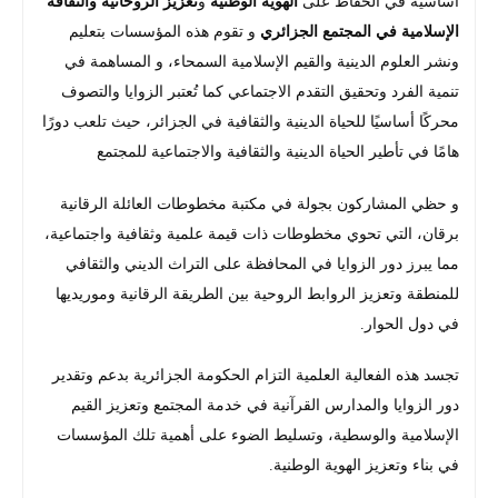
أساسية في الحفاظ على
الهوية الوطنية
و
تعزيز الروحانية والثقافة
الإسلامية في المجتمع الجزائري
و تقوم هذه المؤسسات بتعليم
ونشر العلوم الدينية والقيم الإسلامية السمحاء، و المساهمة في
تنمية الفرد وتحقيق التقدم الاجتماعي كما تُعتبر الزوايا والتصوف
محركًا أساسيًا للحياة الدينية والثقافية في الجزائر، حيث تلعب دورًا
هامًا في تأطير الحياة الدينية والثقافية والاجتماعية للمجتمع
و حظي المشاركون بجولة في مكتبة مخطوطات العائلة الرقانية
برقان، التي تحوي مخطوطات ذات قيمة علمية وثقافية واجتماعية،
مما يبرز دور الزوايا في المحافظة على التراث الديني والثقافي
للمنطقة وتعزيز الروابط الروحية بين الطريقة الرقانية وموريديها
في دول الحوار.
تجسد هذه الفعالية العلمية التزام الحكومة الجزائرية بدعم وتقدير
دور الزوايا والمدارس القرآنية في خدمة المجتمع وتعزيز القيم
الإسلامية والوسطية، وتسليط الضوء على أهمية تلك المؤسسات
في بناء وتعزيز الهوية الوطنية.