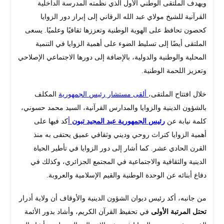
ويهدف الملتقى الوطني الأول الذي نظمته المدرسة الداخلية
القرآنية للشيخ مولاي عبد الله الرقاني إلى إبراز دور الزوايا
كحصون تحافظ على الهوية الوطنية وتعززها ثقافيًا وعلميًا. يسعى
الملتقى أيضًا إلى تسليط الضوء على أهمية الزوايا في التنمية
المحلية والوطنية والدولية، بالإضافة إلى دورها الاجتماعي الإصلاحي
وتعزيز اللحمة الوطنية.
خلال افتتاح الملتقى،
ألقى مستشار رئيس الجمهورية
المكلف
بالشؤون الدينية والزوايا والمدارس القرآنية، السيد محمد حسوني،
كلمة نيابة عن
رئيس الجمهورية عبد المجيد تبون
أ
كد فيها على
أهمية الزوايا كتراث روحي وديني وثقافي عميق يحتفى به منذ
القرن الحادي عشر. كما أشار إلى دور الزوايا في تأطير الحياة
الدينية والثقافية والاجتماعية في المجتمع الجزائري، وكذلك في
دفاع أبنائه عن الوحدة الوطنية والقيم الإسلامية والعروبة.
من جانبه، أكد رئيس ديوان الشؤون الدينية والأوقاف أن ولاية أدرار
تحتل المرتبة الأولى
في تحفيظ القرآن الكريم، وأشاد بدور الأئمة