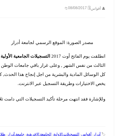
🗓 08/08/2017
👤 أقواس
📁
مصدر الصورة: الموقع الرسمي لجامعة أدرار
انطلقت يوم الفاتح أوت 2017
التسجيلات الجامعية الأولية
ل
الثالث من نفس الشهر , وعلى غرار باقي جامعات الوطن
كل الوسائل المادية والبشرية من اجل إنجاح هذا الحدث, ك
يخص الاختيارات وطريقة التسجيل عبر الانترنت.
وللإشارة فقد انتهت مرحلة تأكيد التسجيلات التي دامت ثلاثة أيام من 03 أوت 2017 إلى غاية 
🏷️
أدرار
،
أقواس
،
التسجيلات الاولية
،
الجامعة الإفريقية
،
جامعة أدرار
،
طلاب