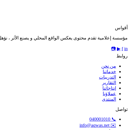
أقواس
مؤسسة إعلامية تقدم محتوى يعكس الواقع المحلي و يصنع الأثر ، نؤهل 
📷
▶
f
in
روابط
من نحن
خدماتنا
التدريبات
التقارير
إنتاجاتنا
عملاؤنا
المنتدى
تواصل
📞 040001010
✉️ info@aqwas.net