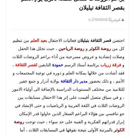
بقصر الثقافة تيليلان
🗓 17/04/2018
👤 أقواس
📁
احتضن
قصر الثقافة بتيليلان
فعاليات الاحتفال
بعيد العلم
من تنظيم
كل من
روضة الكوثر
و
روضة الرياحين
، حيث تخلل هذا الحفل
وصلات إنشادية و عروض مسرحية من أداء براعم الروضات الثلاث
و
فرقة زرياب
برئاسة
أستاذ الرسم
حمودة
التابعين
لقصر الثقافة
،
فقد أشادت من خلالها بمكانة العلم و دوره في توعية المجتمعات و
الأمم ، و ذلك بحضور
مدير دار الثقافة
بولاية أدرار و جمع عفير
للتلاميذ من مختلف المستويات الدراسية بالإضافة الى أولياء الامور
، و في سياق متصل أقيمت على إثر هذا الاحتفال مسابقات بين
الروضات الثلاث في اللغة العربية و الرياضيات و حتى الإنشاد في
جو تنافسي بين هؤلاء البراعم الصغار الذين حاولوا قدر الإمكان
إبراز قدراتهم الفكرية و الفنية على حد سواء ، حيث توجت
روضة
الكوثر
بالمرتبة الأولى نتيجة تفوقها في المسابقات الثلاث ، أما