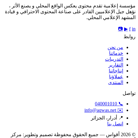
مؤسسة إعلامية تقدم محتوى يعكس الواقع المحلي و يصنع الأثر ،
نؤهل جيل الإعلاميين القادر على صناعة المحتوى الاحترافي و قيادة
المشهد الإعلامي المحلي.
📷
▶
f
in
روابط
من نحن
خدماتنا
التدريبات
التقارير
إنتاجاتنا
عملاؤنا
المنتدى
تواصل
📞 040001010
✉️ info@aqwas.net
📍 أدرار، الجزائر
اتصل بنا
© 2026
أقواس
— جميع الحقوق محفوظة
تصميم وتطوير: مركز