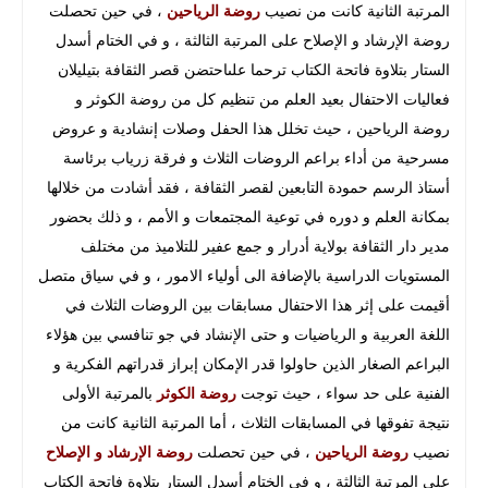
المرتبة الثانية كانت من نصيب
روضة الرياحين
، في حين تحصلت
روضة الإرشاد و الإصلاح على المرتبة الثالثة ، و في الختام أسدل
الستار بتلاوة فاتحة الكتاب ترحما علىاحتضن قصر الثقافة بتيليلان
فعاليات الاحتفال بعيد العلم من تنظيم كل من روضة الكوثر و
روضة الرياحين ، حيث تخلل هذا الحفل وصلات إنشادية و عروض
مسرحية من أداء براعم الروضات الثلاث و فرقة زرياب برئاسة
أستاذ الرسم حمودة التابعين لقصر الثقافة ، فقد أشادت من خلالها
بمكانة العلم و دوره في توعية المجتمعات و الأمم ، و ذلك بحضور
مدير دار الثقافة بولاية أدرار و جمع عفير للتلاميذ من مختلف
المستويات الدراسية بالإضافة الى أولياء الامور ، و في سياق متصل
أقيمت على إثر هذا الاحتفال مسابقات بين الروضات الثلاث في
اللغة العربية و الرياضيات و حتى الإنشاد في جو تنافسي بين هؤلاء
البراعم الصغار الذين حاولوا قدر الإمكان إبراز قدراتهم الفكرية و
الفنية على حد سواء ، حيث توجت
روضة الكوثر
بالمرتبة الأولى
نتيجة تفوقها في المسابقات الثلاث ، أما المرتبة الثانية كانت من
نصيب
روضة الرياحين
، في حين تحصلت
روضة الإرشاد و الإصلاح
على المرتبة الثالثة ، و في الختام أسدل الستار بتلاوة فاتحة الكتاب