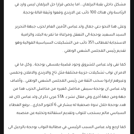
مشكل داخلي بقبة البرلمان ، اما يخص قرارا حل البرلمان ليس وارد في
الرئاسة وان هناك 100 نائب عن الارندي وقعوا وثيقة اقالة بوحجة.
وعلى هذا النحو دعي جمال ولد عباس الأمين العام لحزب جبهة التحرير
السيد السعيد بوحجة الى التعقل ومراعاة ما تمر به البلاد والزامية
الاستجابة لمطالب 351 نائب من التشكيلات السياسية الموالية وهو
تقديم رئيس المجلس الشعبي الوطني .
كما نفى ولد عباس للشروق وجود قضية بمسمى بوحجة ، وكل ما في
الامر ان نواب تشكيلات حزبية مختلفة مثل تاج والارندي والافلان وحمس
وغيرهم ارادوا سحب الثقة من رئيس المجلس الشعبي الوطني ، وأضاف
ولد عباس ان بوحجة سيبقى مناضل كغيره من مناضلي الحزب هذا من
جهة ومن جهة أخرى وفي مقال نشر بـ: STA عربي ذكر ان ولد عباس كان قد
هدد بوحجة خلال ندوة صحفية له ببشار في 6 أكتوبر الجاري ، برفع الغطاء
السياسي مالم يستجب للنواب وتقديم استقالته وتخليه عن منصبه.
كما ارجع ولد عباس السبب الرئيسي في مطالبة النواب بوحجة بالرحيل الى