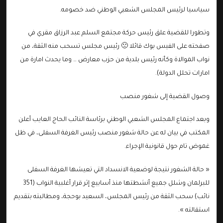
سياسيا لرئيس المجلس الشعبي الوطني ضد خصومه.
وتطورا للقضية علق رئيس حركة مجتمع السلم عبد الرزاق مقري في
صفحته على الفيس بوك قائلا 🙁 رئيس مجلس تسحب منه الثقة، من
نواب الموالاة وكأنه رئيس بلدية من حزب معارض … وما يحدث امارة من
امارات تحلل الدولة).
وصول القضية إلى شغور منصب
وبعد اجتماع المجلس الشعبي الوطني برئاسة النائب الحاج العايب أعلن
المكتب في بيان له عن حالة شغور منصب رئيس الغرفة السفلى، في ظل
غموض تام حول قانونية الإجراء.
« حالة الشغور نتيجة لوضعية الانسداد التي تعيشها الغرفة السفلى
للبرلمان وشلل جميع أنشطتها منذ أسابيع إثر قرار أغلبية النواب (351
نائب) سحب الثقة من رئيس المجلس، السعيد بوحجة، ومطالبته بتقديم
استقالته ».