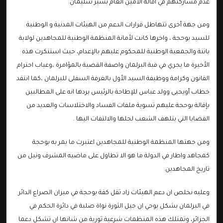
عدم مشاركتهم في اقالة الأمين العام بشير سليمان.
ومن جهة أخرى تتهاطل قرارات الدعم من الهيئات المدنية و الوطنية
للسيد بوحجة ، واخرها كانت لأمانة المنظمة الوطنية للمجاهدين لولاية
باتنة والجمعية الوطنية للمحكوم عليهم بالإعدام، حيث استنكرت هذه
الأخيرة ما يجري في قبة البرلمان واصفة القضية بالمؤامرة ،وغياب احترام
القانون وكرامة ووظيفة السيد الأول بالغرفة السفلى للبرلمان ،كما انتقد
خطاب أويحيى وولد عباس للإطاحة بالرئيس بردها انه على المطالبين
بإقالة بوحجة عليهم تسوية ملفات الفساد والاختلاسات والعديد من
القضايا التي يتلهف الشعب لحلها والالتفات اليها .
ومن جهتها المنظمة الوطنية للمجاهدين اعتبرت ما يمر به بوحجة
كمجاهد واطار في الدولة ما هو الا تطاول على ماضيه المشرف ونيل من
تاريخ المجاهدين.
وعليه نخلص ان دعم الهيئات زاد ثقل كفة بوحجة في ميزان الصراع الدائر
في البرلمان بشكل يوحي ان جيل الثورة نواة صلبة في دائرة الحكم في
الجزائر، وتمتلك هذه المنظمات شرعية ثورية من شانها ان تشكل دعما