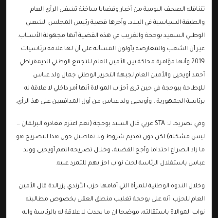
تتناقله الصحف البومية من أخبار وقضايا ساخنة تشغل الرأي العام
والطبقة السياسية في البلاد، وآخرها قضية رئيس المجلس الشعبي
الوطني السعيد بوحجة والغريب في هذه القضية أنها مجهولة الأسباب.
غير أن الشعب والمعارضة يأولون المسألة على أن لها علاقة برئاسيات
2019 وأنها مؤامرة محاكة بين الأمين العام للتجمع الوطني الديمقراطي
أحمد أويحيى والأمين العام لجبهة التحرير الوطني جمال ولد عباس
للإطاحة ببوحجة في حين ترى أحزاب الموالاة أنها أمر داخلي لا علاقة له
برئاسة الجمهورية ، وأويحيى ولد عباس من أول المدافعين على هذ الرأي.
وفي تصريحا لـ: STA عربي قال السيد بوحجة (نعم اعتزم مغادرة البرلمان …
ليس مشكلة) لكن دون تقديم شروط ولا تفاصيل حول هذا التصريح هو
ما زاد الصراع احتداما وأجج القضية، وخلال تصريحه اتهم أويحيى وولد
عباس باستغلال الرئاسة لحث نواب احزابهم للتمرد عليه.
وخلال الندوة الوطنية للمرأة التي أقامها حزب الأرندي بزرالدة قال الأمين
العام للحزب: أنه على بوحجة تغليب منطق العقل بخصوص مطالبته
نواب الموالاة باستقالته، موضحا ان ما يحدث لا علاقة له بالرئاسة وانه