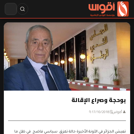
بوحجة وصراع الإقالة
👤 أقواس
🗓 17/10/2018
📁
تعيش الجزائر في الآونة الأخيرة حالة تمزق سياسي فاضح في ظل ما