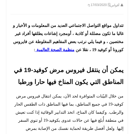
🗓 17/03/2020
👤 أقواس
📁
تتداول مواقع التواصل الاجتماعي العديد من المعلومات و الأخبار و
غالبا ما تكون مضللة أو كاذبة ، أومجرد إشاعات يطلقها أفراد غير
مختصين ، و فيما يلي نرتب بعض المفاهيم المغلوطة عن فايروس
كورونا أو كوفيد 19 ، نقلا عن
منظمة الصحة العالمية
:
يمكن أن ينتقل فيروس مرض كوفيد-19 في
المناطق التي يكون المناخ فيها حارا ‏ورطبا
من خلال البيّنات المتوافرة لحد الآن، يمكن انتقال فيروس مرض
كوفيد-19 في ‏جميع المناطق، بما فيها المناطق ذات الطقس الحار
والرطب. وكيفما كان ‏المناخ، اتخذ التدابير الوقائية إذا كنت تعيش
في منطقة أُبلغ فيها عن حالات ‏عدوى بكوفيد-19 أو تنوي السفر
إليها. ولعل أفضل طريقة لحماية نفسك من ‏الإصابة بمرض