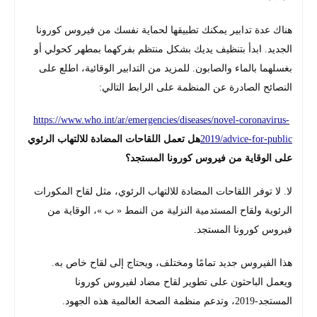
هناك عدة تدابير يمكنك تطبيقها لحماية نفسك من فيروس كورونا
الجديد. ابدأ بتنظيف يديك بشكل منتظم بفركهما بمطهر كحولي أو
بغسلهما بالماء والصابون. للمزيد من التدابير الوقائية، اطلع على
النصائح الصادرة عن المنظمة على الرابط التالي:
https://www.who.int/ar/emergencies/diseases/novel-coronavirus-
2019/advice-for-public
هل تعمل اللقاحات المضادة للالتهاب الرئوي
على الوقاية من فيروس كورونا المستجد؟
لا. لا توفر اللقاحات المضادة للالتهاب الرئوي، مثل لقاح المكورات
الرئوية ولقاح المستدمية النزلية من النمط « ب »، الوقاية من
فيروس كورونا المستجد.
هذا الفيروس جديد تمامًا ومختلف، ويحتاج إلى لقاح خاص به.
ويعمل الباحثون على تطوير لقاح مضاد لفيروس كورونا
المستجد-2019، وتدعم منظمة الصحة العالمية هذه الجهود.