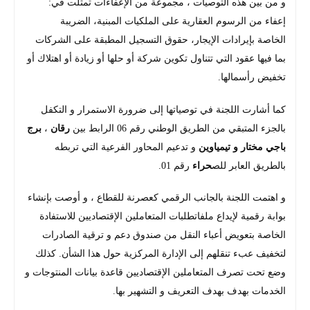
و من بين هذه التوصيات ، مجموعة من الإعفاءات تمثلت في:
إعفاء من الرسوم العقارية على الملكيات المبنية، الضريبة
الخاصة بإيرادات الإيجار، حقوق التسجيل المطبقة على الشركات
بما فيها عقود التي تتناول تكوين شركة أو حلها أو زيادة أو اهتلاك أو
تخفيض رأسمالها.
كما أشارت اللجنة في توصياتها إلى ضرورة الاستمرار و التكفل
بالجزء المتبقي من الطريق الوطني رقم 06 الرابط بين
رقان
،
برج
باجي مختار و تيمياوين
و تدعيم المحاور الفرعية التي تربطه
بالطريق العابر للص
حراء
رقم 01.
و اهتمت اللجنة بالجانب الرقمي كعصرنة للقطاع ، و أوصت بإنشاء
بوابة رقمية لإيداع ملفاتطلبات المتعاملين الإقتصاديين للاستفادة
الخاصة بتعويض أعباء النقل من صندوق دعم و ترقية الصادرات
لتخفيف عبء تنقلهم إلى الإدارة المركزية حول هذا الشأن. كذلك
وضع تحت تصرف المتعاملين الإقتصاديين قاعدة بيانات المنتوجات و
الخدمات بهدف بهدف التعريف و التشهير بها.