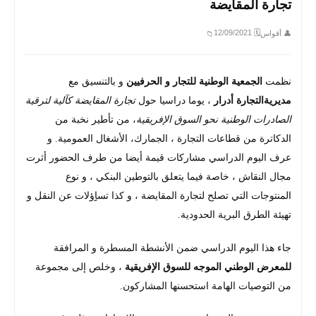
تجارة المقايضة
🗓 12/09/2021
👤 أقواس
📁
نظمت
الجمعية الوطنية للتجار و الحرفيين
و بالتنسيق مع
مديريةالتجارة أدرار
، يوما دراسيا حول
تجارة المقايضة كآلية لترقية
الصادرات الوطنية نحو السوق الإفريقية
، من تأطير نخبة من
الدكاترة من قطاعات التجارة ، الجمارك، الأشغال العمومية. و
عرف اليوم الدراسي مشاركات قيمة أيضا من طرف الحضور أثرت
مجال النقاش ، خاصة فيما يتعلق بالتوطين البنكي ، و نوع
المنتوجات التي تصلح لتجارة المقايضة ، و كذا تساِِؤلات عن النقل و
تهيئة الطرق البرية الحدودية.
جاء هذا اليوم الدراسي ضمن الأنشطة المسطرة و المرافقة
للمعرض الوطني الموجه للسوق الإفريقية
، وخلص إلى مجموعة
من التوصيات الهامة استحسنها المشاركون.