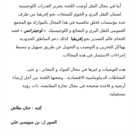
أما في مجال النقل أوصت اللجنة بتعزيز القدرات اللوجستية
لضمان النقل البري و الجوي للمنتجات نحو إفريقيا من طرف
عدة مؤسسات لخلق تنافسية في هذا المجال بالموازاة مع المجمع
العمومي للنقل البري و البضائع و اللوجيستيك
» لوجيترانس »
قصد
اقتحام عالم التصدير نحو
إفريقيا
. كذلك دعم المناطق الحدودية
بهياكل للتخزين و التوضيب و التحويل عن طريق تسهيل و تبسيط
إجراءات الاستثمار في هذه المجالات.
هذه التوصيات و غيرها في مجال البنوك و المخابر ، و حتى
النشاطات الديبلوماسية الاقتصادية ، وضعتها اللجنة من أجل إرساء
أرضية و قاعدة صحيحة في مجال تجارة المقايضة، ذات رؤية
مستقبلية .
كتبه : حنان بطاش
الصور ل: بن سويسي علي