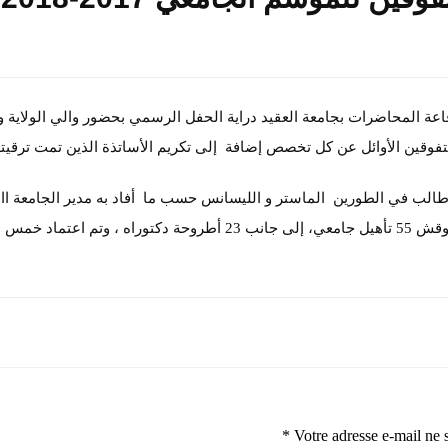
جامعية 2017-2018 حيث احتضنت قاعة المحاضرات بجامعة العقيد دراية الحفل الرسمي بحضور والي الولاية و
لمتفوقين الأوائل عن كل تخصص إضافة إلى تكريم الأساتذة الذين تمت ترقيت
قد بلغ عدد الطلبة المتخرجين لهذا السنة حوالي 3222 طالب في الطورين الماستر و الليسانس حسب ما أفاد به مدير الجامعة
جرفور نورالدين إضافة إلى تأهيل عدد من الأساتذة حيث نوقش 55 تأهيل جامعي، إلى جانب 23 أطروحة دكتوراه ، وتم اعتماد خمس
*
Votre adresse e-mail ne 