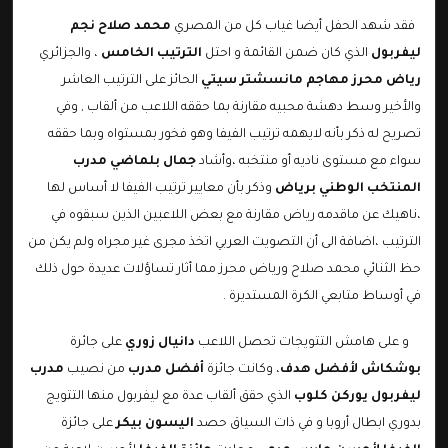
فقد شهد الحفل أيضا غياب كل من المصري
محمد صلاح نجم
ليفربول
الذي كان ضمن القائمة و احتل
الترتيب الخامس
، والجزائري
رياض محرز مهاجم مانسشتر سيتي
الحائز على الترتيب العاشر
والأخير وسط دهشة محبيه مقارنة بما حققه اللاعب من ألقاب , وفي
تصريح له ذكر بأنه لايهمه ترتيب الفيفا وهو فخور بمستواه وبما حققه
سواء مع مستوى ناديه أو منتخبه ،وأشاد
جمال بلماضي مدرب
المنتخب الوطني برياض
وذكر بأن معايير ترتيب الفيفا لا أساس لها
،ناهيك عن ماقدمه رياض مقارنة مع بعض اللاعبين الذين سبقوه في
الترتيب ،اضافة الى أن التصويت العربي اتخذ مجرى غير مجراه ولم يكن من
حظ الثنائي محمد صلاح ورياض محرز مما أثار تساؤلات عديدة حول ذلك
في أوساط متابعي الكرة المستديرة .
و على هامش التتويجات تحصل اللاعب
دانيال زوري
على جائرة
بوشكاش لأفضل هدف
، وكانت جائزة
أفضل مدرب
من نصيب
مدرب
ليفربول يوركن كلوب
الذي حقق ألقاب عدة مع ليفربول منها التتويج
بدوري ابطال أروبا و في ذات السياق حصد
اليسون بيكر
على جائزة