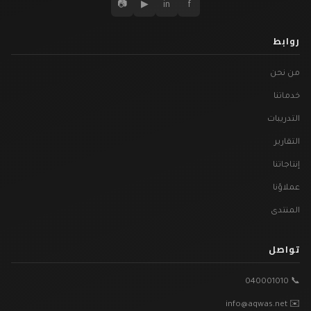
📷
▶
in
f
روابط
من نحن
خدماتنا
التدريبات
التقارير
إنتاجاتنا
عملاؤنا
المنتدى
تواصل
📞 040001010
✉️ info@aqwas.net