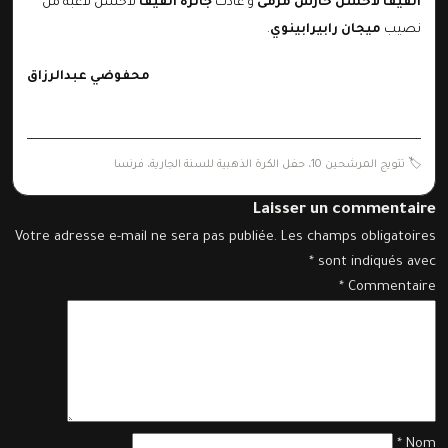
الفيفا لأحسن حارس مرمى
و عادت
جائزة الفيفا
لأحسن لاعبة من
نصيب
ميجان رابيرابينوي
.
محفوضي عبدالرزاق
🏷️
تتويج المرشحين 10
،
حفل الكرة الذهبية للسنة الجارية
،
فرنسا
Laisser un commentaire
Votre adresse e-mail ne sera pas publiée.
Les champs obligatoires
*
sont indiqués avec
*
Commentaire
*
Nom