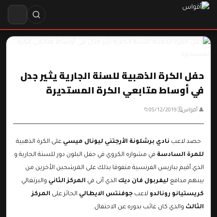
حفل الكرة الذهبية للسنة الجارية يثير جدل
في أوساط متابعي الكرة المستديرة
👤 أقواس
🗓 05/12/2019
📁
حصد لاعب
نادي برشلونة الأرجتني ليونال ميسي
على الكرة الذهبية
للمرة السادسة
في مشواره الكروي في حفل البلون دور للسنة الجارية و
الذي أقيم بباريس الفرنسية متفوقا بذلك على المرشحين الأخرين من
بينهم مدافع
ليفربول فان ديك
الذي أتى في
المركز الثاني
والبرتغالي
كريستيانو رونالدو
لاعب
جوفنتس الايطالي
الحائز على
المركز
الثالث
والذي كان غائب بدوره عن الاحتفال.