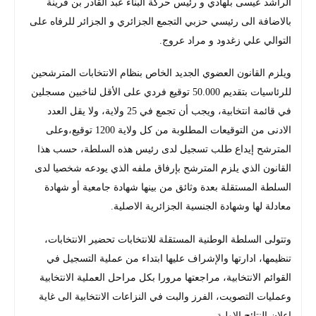
الراشد عيسى بلهادي و رئيس حركة البناء عبد القادر بن قرينة
بالاضافة الى رئيسي حزبي التجمع الجزائري و الجزائر للرفاه على
التوالي علي زغدود و مراد عروج.
ويلزم القانون العضوي الجديد الخاص بنظام الانتخابات المترشحين
للرئاسيات بتقديم 50.000 توقيع فردي على الأقل لناخبين مسجلين
في قائمة انتخابية، ويجب أن تجمع في 25 ولاية، ولا يقل العدد
الادنى من التوقيعات المطلوبة من كل ولاية 1200 توقيع،وعلى
المترشح إيداع طلب تسجيل لدى رئيس هذه السلطة، حسب هذا
القانون الذي يلزم المترشح بإرفاق ملفه الذي يودعه شخصيا لدى
السلطة المستقلة بعدة وثائق من بينها شهادة جامعية أو شهادة
معادلة لها وشهادة الجنسية الجزائرية الاصلية.
وتتولى السلطة الوطنية المستقلة للانتخابات تحضير الانتخابات،
تنظيمها، ادارتها والإشراف عليها ابتداء من عملية التسجيل في
القوائم الانتخابية، مراجعتها مرورا بكل مراحل العملية الانتخابية
وعمليات التصويت، الفرز والبت في النزاعات الانتخابية الى غاية
إعلان النتائج الاولية.