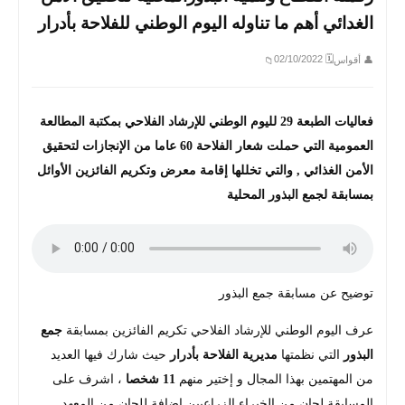
الغدائي أهم ما تناوله اليوم الوطني للفلاحة بأدرار
🗓 02/10/2022
👤 أقواس
📁
فعاليات الطبعة 29 لليوم الوطني للإرشاد الفلاحي بمكتبة المطالعة
العمومية التي حملت شعار الفلاحة 60 عاما من الإنجازات لتحقيق
الأمن الغذائي , والتي تخللها إقامة معرض وتكريم الفائزين الأوائل
بمسابقة لجمع البذور المحلية
توضيح عن مسابقة جمع البذور
عرف اليوم الوطني للإرشاد الفلاحي تكريم الفائزين بمسابقة
جمع
البذور
التي نظمتها
مديرية الفلاحة
بأدرار
حيث شارك فيها العديد
من المهتمين بهذا المجال و إختير منهم
11 شخصا
، اشرف على
المسابقة لجان من الخبراء الزراعيين إضافة للجان من المعهد