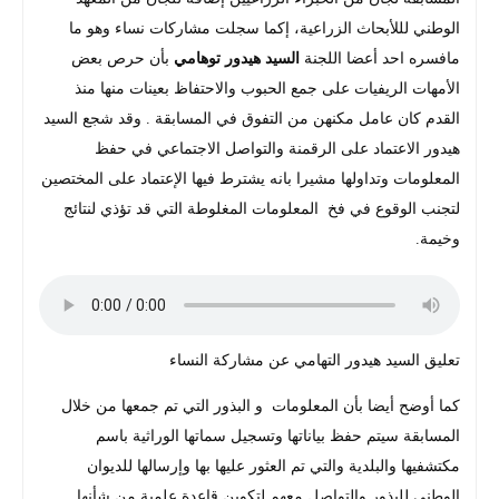
الوطني لللأبحاث الزراعية، إكما سجلت مشاركات نساء وهو ما
مافسره احد أعضا اللجنة
السيد هيدور توهامي
بأن حرص بعض
الأمهات الريفيات على جمع الحبوب والاحتفاظ بعينات منها منذ
القدم كان عامل مكنهن من التفوق في المسابقة . وقد شجع السيد
هيدور الاعتماد على الرقمنة والتواصل الاجتماعي في حفظ
المعلومات وتداولها مشيرا بانه يشترط فيها الإعتماد على المختصين
لتجنب الوقوع في فخ المعلومات المغلوطة التي قد تؤذي لنتائج
وخيمة.
تعليق السيد هيدور التهامي عن مشاركة النساء
كما أوضح أيضا بأن المعلومات و البذور التي تم جمعها من خلال
المسابقة سيتم حفظ بياناتها وتسجيل سماتها الوراثية باسم
مكتشفيها والبلدية والتي تم العثور عليها بها وإرسالها للديوان
الوطني للبذور والتواصل معهم لتكوين قاعدة علمية من شأنها