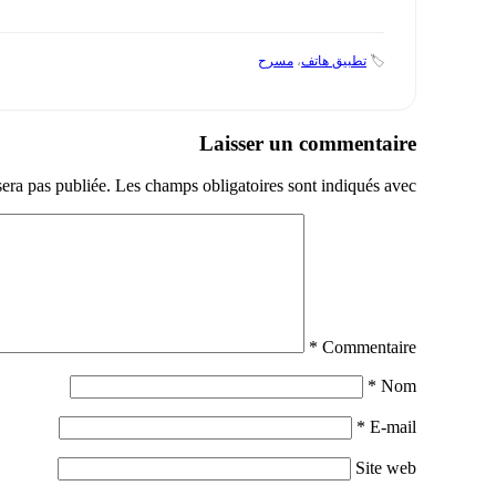
🏷️
تطبيق هاتف
،
مسرح
Laisser un commentaire
sera pas publiée.
Les champs obligatoires sont indiqués avec
*
Commentaire
*
Nom
*
E-mail
Site web