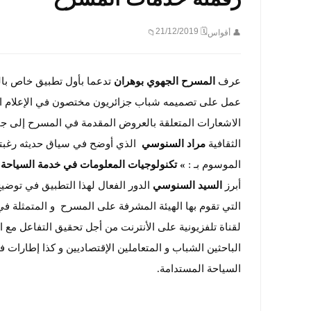
🗓 21/12/2019
👤 أقواس
📁
عرف
المسرح الجهوي بوهران
تدعما بأول تطبيق خاص بال
عمل على تصميمه شباب جزائريون مختصون في الإعلام الآلي
الاشعارات المتعلقة بالعروض المقدمة في المسرح إلى جا
الثقافية
مراد السنوسي
الذي أوضح في سياق حديثه رغبته 
الموسوم بـ :
» تكنولوجيات المعلومات في خدمة السياحة 
أبرز
السيد السنوسي
الدور الفعال لهذا التطبيق في توض
التي تقوم بها الهيئة المشرفة على المسرح و المتمثلة في 
لقناة تلفزيونية على الأنترنت من أجل تحقيق التفاعل مع ا
الباحثين الشباب و المتعاملين الإقتصاديين و كذا إطارا
السياحة المستدامة.