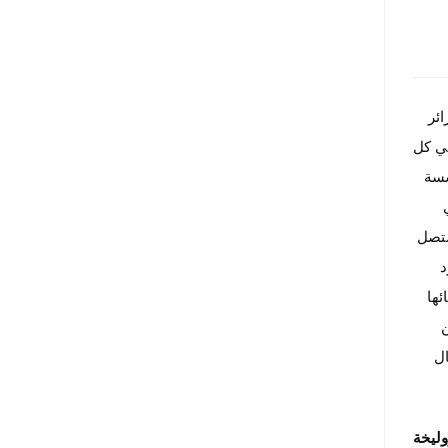
ئر
قي كل
سسة
متصل
د
ئها
ال
وليخة