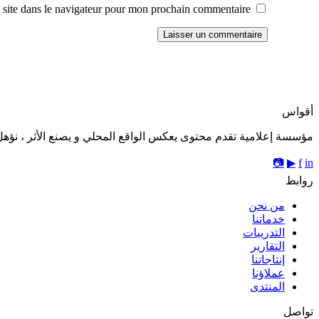
site dans le navigateur pour mon prochain commentaire.
أقواس
مؤسسة إعلامية تقدم محتوى يعكس الواقع المحلي و يصنع الأثر ، نؤهل 
📷
▶
f
in
روابط
من نحن
خدماتنا
التدريبات
التقارير
إنتاجاتنا
عملاؤنا
المنتدى
تواصل