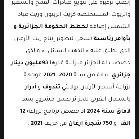
إنصب تركيزه على تنويع صادرات القمح والشعير
والزيوت المستخلصة كزيت الزيتون وزيت عباد
الشمس إضافة
لخطط الحكومة الجزائرية و
بأوامر رئاسية
تسعى لتطوير إنتاج زيت الأرغان
الذي يطلق عليه » الذهب السائل » والذي
خصصت له الجزائر ميزانية قدرها
93مليون دينار
جزائري
بداية من سنة
2020
–
2021
موجهة
لزراعة أشجار الأرغان بولايتي
تندوف
و
أدرار
بالشمال الغربي للجزائر ضمن مشروع يمتد
لآفاق سنة 2024
اذ خصص برنامج لزراعة
12
الف
و
750 شجرة ارغان
في خريف
2021
.