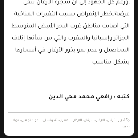
,ورغم كل الجهود إلى ان شجرة الأرغان تبقى
عرضةلخطر الإنقراض بسبب التغيرات المناخية
التي أصابت مناطق غرب البحر الأبيض المتوسط
الجزائر وإسبانيا والمغرب والتي من شأنها إتلاف
المحاصيل و عدم نمو بذور الأرغان في أشجارها
بشكل مناسب
.
كتبه : رافعي محمد محي الدين
🏷️
أدرار
،
الأرقان
،
الارغان
،
الارقان
،
الاركان
،
المغرب
،
تندوف
،
زيت
،
مواد تجميل
،
مواد
طبية