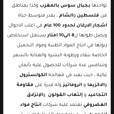
تواجدها
بجبال سوس بالمغرب
وكذا بمناطق
من
فلسطين
و
الشام
، يقدر متوسط حياة
اشجار الارغان لحدود 100 عام
في اغلب الاحوال
ويصل طولها ل
8 الى10 امتار
يستغل استخلاص
زيوتها في انتاج المواد الطبية ومواد التجميل
الخاصة بنقاء ورطوبة البشرة والعناية بالشعر .
وتتنافس عدة شركات للحصول عليه بأثمان
غالية ، حيث يفيد في معالجة
الكولسترول
و
الاكزيما
و
الروماتيز
وله قدرة على
مقاومة
التجاعيد
و
إلتهاب القولون
و
الإنزلاق
الغضروفي
تعتمد عليه شركات
انتاج مواد