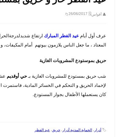
🗓 26/06/2017
👤 أقواس
📁
عرف أول أيام
عيد الفطر المبارك
ارتفاع شديدلدرجةالحرار
المعتاد ، ما جعل الناس يلازمون بيوتهم أمام المكيفات، 
حريق بموستودع المشروبات الغازية
شب حريق بمستودع للمشروبات الغازية بـ
حي أوقديم
عشية
لإخماد الحريق و التحكم في الخسائر المادية، فاستمرت ال
كان يستعملها الأطفال بجوار المستودع.
🏷️
أدرار
،
الحماية المدنية أدرار
،
حريق
،
عيد الفطر