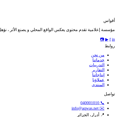
أقواس
مؤسسة إعلامية تقدم محتوى يعكس الواقع المحلي و يصنع الأثر ، نؤهل 
📷
▶
f
in
روابط
من نحن
خدماتنا
التدريبات
التقارير
إنتاجاتنا
عملاؤنا
المنتدى
تواصل
📞 040001010
✉️ info@aqwas.net
📍 أدرار، الجزائر