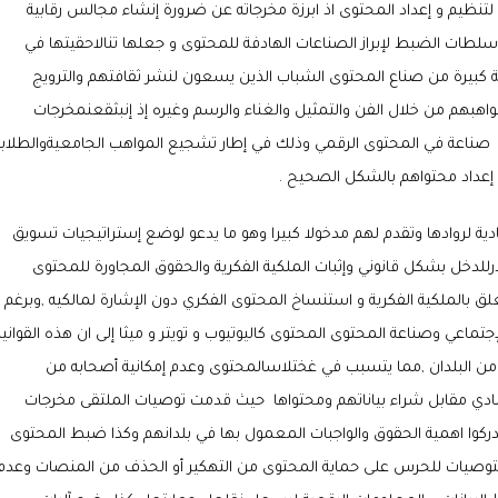
نظيم و إعداد المحتوى اذ ابرزة مخرجاته عن ضرورة إنشاء مجالس رقابية
ات الضبط لإبراز الصناعات الهادفة للمحتوى و جعلها تنالاحقيتها في
 كبيرة من صناع المحتوى الشباب الذين يسعون لنشر ثقافتهم والترويج
 مواهبهم من خلال الفن والتمثيل والغناء والرسم وغيره إذ إنبثقعنمخرجات
صناعة في المحتوى الرقمي وذلك في إطار تشجيع المواهب الجامعيةوالطلابي
 إعداد محتواهم بالشكل الصحيح .
ة لروادها وتقدم لهم مدخولا كبيرا وهو ما يدعو لوضع إستراتيجيات تسويق
دخل بشكل قانوني وإثبات الملكية الفكرية والحقوق المجاورة للمحتوى
ق بالملكية الفكرية و استنساخ المحتوى الفكري دون الإشارة لمالكيه ,وبرغم
اعي وصناعة المحتوى المحتوى كاليوتيوب و تويتر و ميثا إلى ان هذه القواني
د من البلدان ,مما يتسبب في غختلاسالمحتوى وعدم إمكانية أصحابه من
ادي مقابل شراء بياناتهم ومحتواها حيث قدمت توصيات الملتقى مخرجات
كوا اهمية الحقوق والواجبات المعمول بها في بلدانهم وكذا ضبط المحتوى
لتوصيات للحرس على حماية المحتوى من التهكير أو الحذف من المنصات وعدم