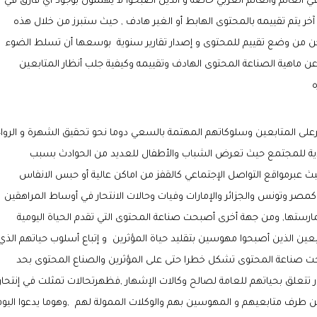
 العالم والعالم العربي خاصة و الذين أصبحوا لا يهتمون بوجود أي فارق في
ر يتم تقييمه بالمحتوى الهابط أو الغير هادف , حيث ستبرز من خلال هذه
ن من وضع تقييم للمحتوى و إصدار تقارير سنوية بوسعها أن تسلط الضوء
ن ماهية الصناعة المحتوى الهادف وتقييمه وكيفية جلب أنظار المتابعين
ه
يرعلى المتابعين وسلوكاتهم المهتمة بالسعي دوما نحو تحقيق الشهرة و الروا
ؤدية للمجتمع حيث تعرض الشباب والأطفال للعديد من الحوادث بسبب
بث عبرمواقع
التواصل الإجتماعي كالقفز من اماكن عالية أو حبس الانفاس
ر وتونس والجزائر والإمارات وفيات وحالات الانتحار في أوساط المراهقين
ارستها, ومن جهة أخرى أصبحت صناعة المحتوى التي تقدم الحياة اليومية
بعين الذين أصبحوا مهوسين بتقليد حياة المؤثرين و إتباع أسلوب حياتهم الذي
أصبحت صناعة المحتوى تشكل خطرا حتى على المؤثرين والصناع المحتوى بحد
تتعلق بحياتهم للعامة لصالح وكالات الإشهار ,فظهرتحالات تمثلت في إنتحار
من طرف متابعيهم و المهوسين بهم والوكلات الممولة لهم ,وهوما يدعوا اليوم