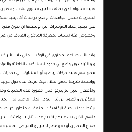
ومتابعة كبيرة من طرف رواد مواقع التواصل الإجتماعي في
تقييم محتواه الذي يختلف ما بين محتوى هادف ومحتوى آخ
المخرجات سعي الجامعات لوضع دراسات أكاديمية تتمك
على كيفية إعداد المؤشرات التي بوسعها ان تكون فكرة ع
وخصوص فئة الشباب لمعرفة المحتوى الهادف من غير
وقد باتت صناعة المحتوى في الوقت الحالي ذات تأثير كب
و و الترند دون وضع أي حدود للسلوكيات الخاطئة والم
محاولتهم تقليد حركات رياضية أو المشاركة في
تحديات ت
بواسطة شريط لاصق مثلا , حيث عرفت عدة دول عربية كمص
والأطفال الذين لم يدركوا مدى خطورة هذه التحديات ومم
للمؤثرين و تصوير الروتين اليومي تمثل هاجسا لدى المتا
يرتبط دوما بالحياة الرفاهية و المتعة , وبمنظور آخر 
ذاتهم الذين بات عليهم تقديم عدت تنازلات وكشف أسرار 
صناع المحتوى أو تعرضهم للابتزاز و الأمراض النفسية 