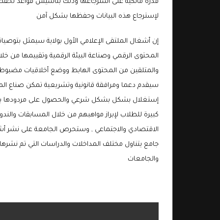
قدرة مالكيه على استرجاعها وذلك بتأسيس قواعد لحفظ ا
لإسترجاع هذه البيانات وحفظها بشكل آمن
إن أشغال الملتقى الإعلامي الأول بولاية سيمثل بتوصيا
المحتوى الرقمي وصناعة البيئة الرقمية وتقييمها من خ
والمتلقين من المحتوى الهابط ووضع أخلاقيات مضبوطة في
سيقدم دعما ومرافقة قانونية وتشريعية تمكن صناع الم
إستغلال بشكل بشكل شرعي والحصول على مردودها بشكل 
كبيرة للطلاب لإبراز مواهبهم من خلال المسابقات والند
الاقتصادي والاجتماعي , وستحرص الجامعة على نشر أش
جامع يتناول مختلف المداخلات والدراسات التي تم نشرها
والجامعات