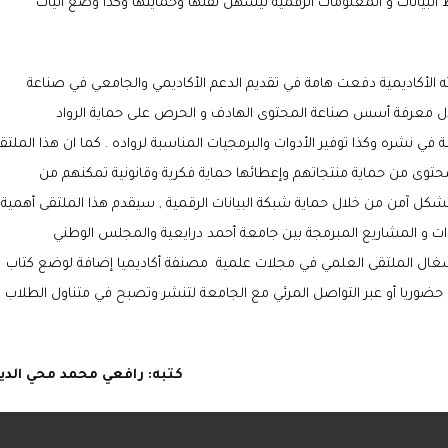
لبيانات و المعلومات الرقمية ليسهل نقلها وحمايتها وكذا وضع آليات
ته الأكاديمية دفعت هامة في تقديم الدعم الأكاديمي والجامعي في صناعة
لال معرفة أسس صناعة المحتوى الهادف و الحرص على حماية الرواد
 نشره وكذا توفير الأدوات والبرمجيات المناسبة لرواده . كما ان هذا الملتق
حتوى من حماية منتجاتهم وإعطائها حماية فكرية وقانونية تمكنهم من
آمن من خلال حماية شبكة البيانات الرقمية , سيقدم هذا الملتقى أهمية
وات و المشاريع المبرمجة بين جامعة أحمد درايعية والمجلس الوطني
غال الملتقى العلمي في مجلات علمية مصنفة أكاديميا إضافة لوضع كتاب
 حضوريا أو عبر التواصل المرئي مع الجامعة لتنشر وتصبح في متناول الطلاب
كتبه:
رافعي
محمد
محي الدي