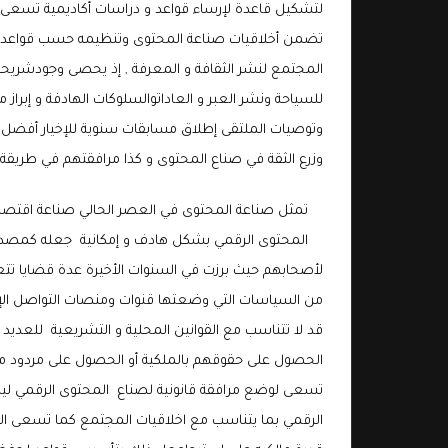
لتشكيل قاعدة لإرساء قواعد و دراسات أكاديمية تسعى لت
تضمن أخلاقيات صناعة المحتوى وتنظيمه حسب قواعدسلط
المجتمع لنشر الثقافة و المعرفة , إذ يحصى وجودشريحة
للسياحة ونشر العبر و العاداتوالسلوكات الهادفة و إبراز
وتوصيات الملتقى إطلاق مسابقات سنوية للإخيار أفضل 
وزرع الثقة في صناع المحتوى و كذا مرافقتهم في طريقة
تمثل صناعة المحتوى في العصر الحالي صناعة اقتصادي
المحتوى الرقمي بشكل هادف و إمكانية جعله كمصدرلل
لأصحابهم حيث برزت في السنوات الأخيرة عدة قضايا تتعل
من السياسات التي وضعتها قنوات ومنصات التواصل الإجتم
قد لا تتناسب مع القوانين المحلية و التشريعية للعدي
الحصول على حقوقهم بالملكية أو الحصول على مردود م
تسعى لوضع مرافقة قانونية لصناع المحتوى الرقمي ليدر
الرقمي بما يتناسب مع اخلاقيات المجتمع كما تسعى ا