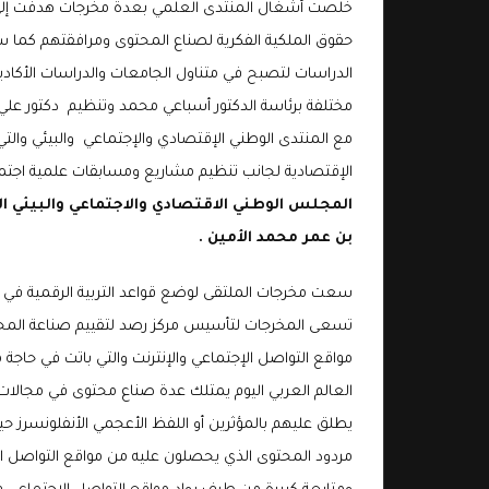
خلصت أشغال المنتدى العلمي بعدة مخرجات هدفت إلى ت
حقوق الملكية الفكرية لصناع المحتوى ومرافقتهم كما
الدراسات لتصبح في متناول الجامعات والدراسات الأكاديم
مختلفة برئاسة الدكتور أسباعي محمد وتنظيم دكتور عل
مع المنتدى الوطني الإقتصادي والإجتماعي والبيئي
والتي
الإقتصادية لجانب تنظيم مشاريع ومسابقات علمية اجتماع
المجلس الوطني الاقتصادي والاجتماعي والبيئي 
بن عمر محمد الأمين .
سعت مخرجات الملتقى لوضع قواعد التربية الرقمية في 
تسعى المخرجات لتأسيس مركز رصد لتقييم صناعة ال
مواقع التواصل الإجتماعي والإنترنت والتي باتت في حاجة
العالم العربي اليوم يمتلك عدة صناع محتوى في مجالات م
يطلق عليهم بالمؤثرين أو اللفظ الأعجمي الأنفلونسرز حي
مردود المحتوى الذي يحصلون عليه من مواقع التواصل ا