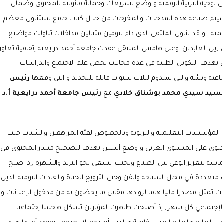
وجيه التربية الرقمية و وضع تشريعات وحماية قانونية للمحتوى وضمان
 سيتم صياغة هذه المدخلات والمخرجات من خلال كتاب جامع سيتناول معظم
ية , و قد تناول الملتقى الذي دام ليومين متتالين مداخلات تناولت مواضيع
ي زين العابدين .وعلى هامش الملتقى عقدت جامعة أحمد درايعية
إتفاقية تعاو
 تهدف لتكوين الطلبة في عدة مجالات تخص علم الاجتماع والدراسات
ية وبيئية والتي ستدوم لثلاث سنوات قابلة للتجديد و التي وقعها
رئيس
السيد سيدي محمد بوشناق خلادي
مع
رئيس جامعة أحمد درايعية أ.د
المؤسسات التعليمية والتربوية وبالخصوص لفئة المراهقين والشباب حيث
محتوى على المستوى العربي و وضع أسس تهدف لتصحيح مسار المحتوى في
 ماسة لتعزيز الوعي بين الصناع وتجنب السعي نحو الترند والشهرة ,إذ اصبح
تعددة في مجال السياحة والفن وحتى الترويج الحياة والعادات اليومية الذين
ث تمثل مصدرا ماليا هاما لروادها مقابل ما يحضون به من مدخول الإعلانات و
لإجتماعي كل شهر , إذ أصبحت ظاهرت المؤثرين تشكل هاجسا إجتماعيا