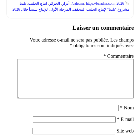
🏷️
2026
،
https://baladna.com/
،
baladna
،
أدرار
،
الجزائر
،
انتاج الحليب
،
بلدنا
،
مشروع "بلدنا" لإنتاج الحليب المجفف: المرحلة الأولى للإنتاج ستبدأ خلال 2026
Laisser un commentaire
Votre adresse e-mail ne sera pas publiée.
Les champs
*
obligatoires sont indiqués avec
*
Commentaire
*
Nom
*
E-mail
Site web