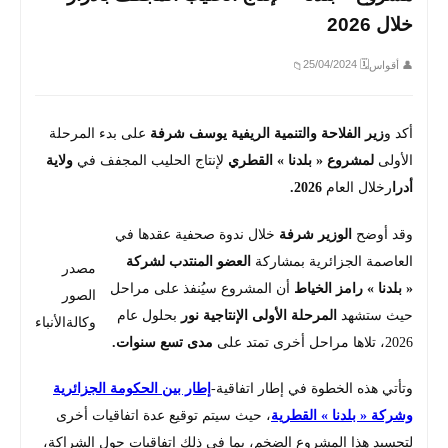
خلال 2026
🗓 25/04/2024
👤 أقواس
📁
أكد و
زير الفلاحة والتنمية الريفية يوسف شرفة
على بدء المرحلة
الأولى
لمشروع « بلدنا » القطري
لإنتاج الحليب المجفف في
ولاية
أدرا
رخلال العام
2026.
وقد أوضح
الوزير شرفة
خلال ندوة صحفية عقدها في
العاصمة الجزائرية بمشاركة
العضو المنتدب لشركة
مصدر
« بلدنا »
رامز الخياط
أن المشروع سيُنفذ على مراحل
الصور
حيث ستشهد
المرحلة الأولى الإنتاجية نور
بحلول عام
وكالةالأنباء
2026، تلاها مراحل أخرى تمتد على
مدى تسع سنوات.
وتأتي هذه الخطوة في إطار اتفاقية-
إطار بين الحكومة الجزائرية
وشركة « بلدنا » القطرية
، حيث سيتم توقيع عدة اتفاقيات أخرى
لتجسيد هذا المشروع الضخم، بما في ذلك اتفاقيات حول الشراكة،