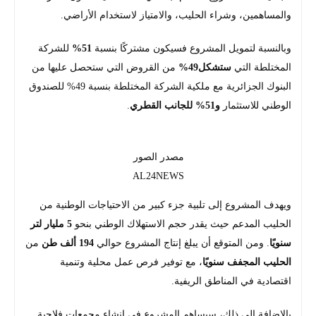
والمساهمين، وشراء الحليب، والامتياز لاستخدام الأراضي.
وبالنسبة لتمويل المشروع فسيكون مشتركًا بنسبة
51%
للشركة
المختلطة التي
ستشكل49%
من القروض التي ستحصل عليها من
البنوك الجزائرية مع ملكية الشركة المختلطة بنسبة 49% للصندوق
الوطني للاستثمار
و51% للجانب القطري
.
مصدر الصور
AL24NEWS
ويهدف المشروع إلى تلبية جزء كبير من الاحتياجات الوطنية من
الحليب المدعم حيث يقدر حجم الاستهلاك الوطني بنحو
5 مليار لتر
سنويًا
. ومن المتوقع أن يبلغ إنتاج المشروع حوالي
194 ألف طن
من
الحليب المجفف سنويًا
، مع توفير فرص عمل محلية وتنمية
اقتصادية في المناطق الريفية.
بالإضافة إلى ذلك، سيساهم المشروع في إنشاء مجمعات فلاحية