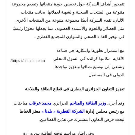
تتمحور أهداف الشركة حول تحسين جودة منتجاتها وتقديم مجموعة
متنوعة من المنتجات الصحية والشهية لعملائها. بجانب منتجات
الألبان، تقدم الشركة أيضًا مجموعة متنوعة من المنتجات الأخرى
مثل العصائر واللحوم والأسمدة العضوية، مما يجعلها محورًا رئيسيًا
في توفير الغذاء الصحي والمتوازن للمجتمع القطري.
مع استمرار تطورها وابتكارها في صناعة
الأغذية مكانتها كرائدة في السوق المحلي
https://baladna.com/
وتسعى إلى توسيع نطاقها وتعزيز تواجدها
الدولي في المستقبل.
تعزيز التعاون الجزائري القطري في قطاع الطاقة والفلاحة
وقد أجرى
وزير الطاقة والمناجم
الجزائري
محمد عرقاب
مباحثات
مع
رئيس مجلس إدارة
الشركة القطرية « بلدنا »
معتز الخياط
لبحث فرص التعاون المشترك في هذين القطاعين.
وفي إطار مراسم توقيع اتفاقية بين وزارة