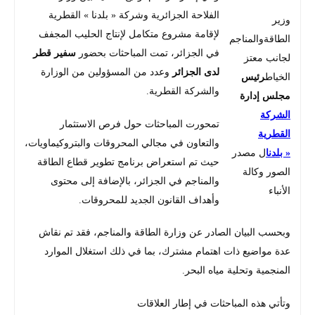
الفلاحة الجزائرية وشركة « بلدنا » القطرية
وزير
لإقامة مشروع متكامل لإنتاج الحليب المجفف
الطاقةوالمناجم
في الجزائر، تمت المباحثات بحضور
سفير قطر
لجانب معتز
لدى الجزائر
وعدد من المسؤولين من الوزارة
الخياط
رئيس
والشركة القطرية.
مجلس إدارة
الشركة
تمحورت المباحثات حول فرص الاستثمار
القطرية
والتعاون في مجالي المحروقات والبتروكيماويات،
« بلدنا
ل مصدر
حيث تم استعراض برنامج تطوير قطاع الطاقة
الصور وكالة
والمناجم في الجزائر، بالإضافة إلى محتوى
الأنباء
وأهداف القانون الجديد للمحروقات.
وبحسب البيان الصادر عن وزارة الطاقة والمناجم، فقد تم نقاش
عدة مواضيع ذات اهتمام مشترك، بما في ذلك استغلال الموارد
المنجمية وتحلية مياه البحر.
وتأتي هذه المباحثات في إطار العلاقات