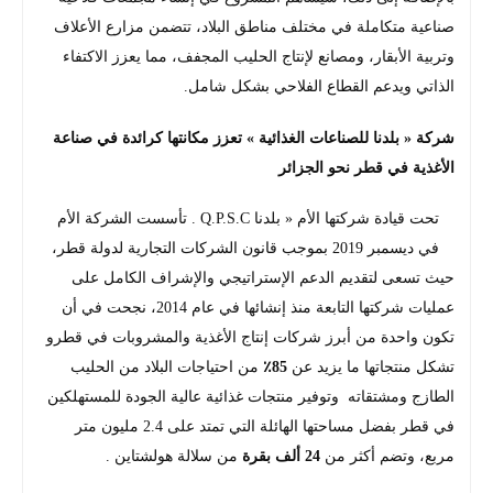
صناعية متكاملة في مختلف مناطق البلاد، تتضمن مزارع الأعلاف
وتربية الأبقار، ومصانع لإنتاج الحليب المجفف، مما يعزز الاكتفاء
الذاتي ويدعم القطاع الفلاحي بشكل شامل.
شركة « بلدنا للصناعات الغذائية » تعزز مكانتها كرائدة في صناعة
الأغذية في قطر نحو الجزائر
تحت قيادة شركتها الأم « بلدنا Q.P.S.C . تأسست الشركة الأم
في ديسمبر 2019 بموجب قانون الشركات التجارية لدولة قطر،
حيث تسعى لتقديم الدعم الإستراتيجي والإشراف الكامل على
عمليات شركتها التابعة منذ إنشائها في عام 2014، نجحت في أن
تكون واحدة من أبرز شركات إنتاج الأغذية والمشروبات في قطرو
تشكل منتجاتها ما يزيد عن
85٪
من احتياجات البلاد من الحليب
الطازج ومشتقاته وتوفير منتجات غذائية عالية الجودة للمستهلكين
في قطر بفضل مساحتها الهائلة التي تمتد على 2.4 مليون متر
مربع، وتضم أكثر من
24 ألف بقرة
من سلالة هولشتاين .