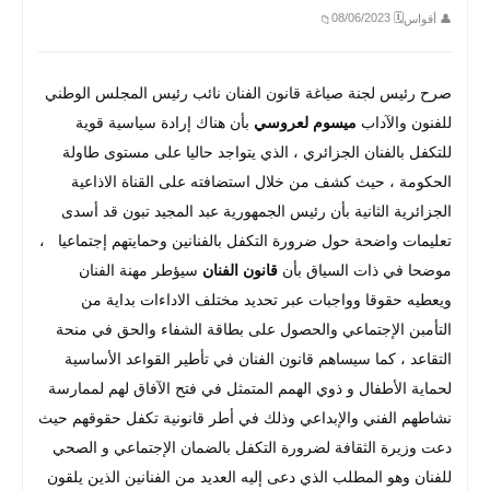
🗓 08/06/2023
👤 أقواس
📁
صرح رئيس لجنة صياغة قانون الفنان نائب رئيس المجلس الوطني
للفنون والآداب
ميسوم لعروسي
بأن هناك إرادة سياسية قوية
للتكفل بالفنان الجزائري ، الذي يتواجد حاليا على مستوى طاولة
الحكومة ، حيث كشف من خلال استضافته على القناة الاذاعية
الجزائرية الثانية بأن رئيس الجمهورية عبد المجيد تبون قد أسدى
تعليمات واضحة حول ضرورة التكفل بالفنانين وحمايتهم إجتماعيا ،
موضحا في ذات السياق بأن
قانون الفنان
سيؤطر مهنة الفنان
ويعطيه حقوقا وواجبات عبر تحديد مختلف الاداءات بداية من
التأمبن الإجتماعي والحصول على بطاقة الشفاء والحق في منحة
التقاعد ، كما سيساهم قانون الفنان في تأطير القواعد الأساسية
لحماية الأطفال و ذوي الهمم المتمثل في فتح الآفاق لهم لممارسة
نشاطهم الفني والإبداعي وذلك في أطر قانونية تكفل حقوقهم حيث
دعت وزيرة الثقافة لضرورة التكفل بالضمان الإجتماعي و الصحي
للفنان وهو المطلب الذي دعى إليه العديد من الفنانين الذين يلقون