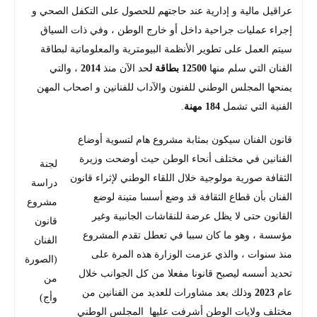
عراقيل مالية و إدارية عند حاجتهم للحصول على التكفل الصحي و
إجراء عمليات جراحية داخل أو خارج الوطن ، وفي ذات السياق
سيتم العمل على تطوير الأنظمة البيومترية والمعلوماتية لبطاقة
الفنان التي سلم منها
12500 بطاقة ل
حد الآن منذ
2014
، والتي
يمنحها المجلس الوطني للفنون والآداب للفنانين و اصحاب المهن
الفنية التي تشمل
184 مهنة
.
قانون الفنان سيكون بمثابة مشروع هام لتسوية أوضاع
الفنانين في مختلف أنحاء الوطن حيث أوضحت وزيرة
لجنة
الثقافة صورية مولوجية خلال اللقاء الوطني لإثراء قانون
دراسة
الفنان بأن قطاع الثقافة قد وضع أسسا متينة لوضع
مشروع
القانون حتى لا يظل عرضة للنقاشات الجانبية وغير
قانون
مؤسسة ، وهو ما كان سببا في تعطل تقدم المشروع
الفنان
منذ سنوات ، والذي عزمت الوزارة هذه المرة على
(الصورة
تحديد أسسه ليصبح قانونا مفعلا من كل الجوانب خلال
من
عام
2023
وذلك بعد مشاورات للعديد من الفنانين من
وأج)
مختلف ولايات الوطن أشرفت عليها المجلس الوطني