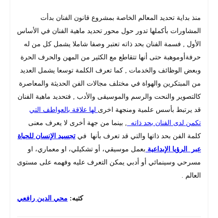
منذ بداية تحديد المعالم الخاصة بمشروع قانون الفنان بدأت
المشاورات بأكملها تدور حول محور تحديد ماهية الفنان في الأساس
الأول , فسمة الفنان بحد ذاته تعتبر وصفا شاملا يشمل كل من له
حرفةأوموهبة حتى أنها تتقاطع مع الكثير من المهن والحرف الحرة
وبعض الوظائف والخدمات , كما تعرف الكلمة توسعا يشمل العديد
من المبتكرين والهواة في مختلف مجالات الفن الحديثة والمعاصرة
كالتصوير والنحت والرسم والموسيقى والأدب , فتحديد ماهية الفنان
قد يرتبط بأسس علمية ومنجهة اخرى
لها علاقة بالعواطف التي
تكمن لدى الفنان بحد ذاته
, بينما من جهة أخرى لا يعرف معنى
كلمة الفن بحد ذاتها والتي قد تعرف بأنها في
تجسيد الإنسان للحياة
عبر الرؤيا الإبداعية
بعمل موسيقي، أو تشكيلي، او معماري، او
مسرحي وسينمائي أو أدبي يمكن التعرف عليه وفهمه على مستوى
العالم .
كتبه:
محي الدين رافعي