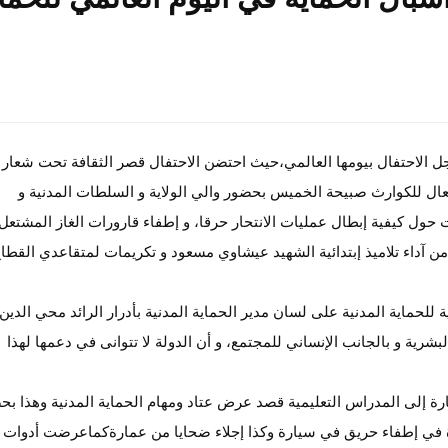
جل الاحتفال بيومها العالمي،حيث احتضن الاحتفال قصر الثقافة تحت شعار
عال للكوارث صبيحة الخميس بحضور والي الولاية و السلطات المدنية و
 حول كيفية إبطال عمليات الانتحار حرقا، و إطفاء قارورات الغاز المشتعل 
ن آداء تلاميذ إبتدائية الشهيد عيشاوي مسعود و تكريمات لمتقاعدي القطا
 للحماية المدنية على لسان مدير الحماية المدنية بأدرار الرائد محي الدين
البشرية و بالجانب الإنساني للمجتمع، و أن الدولة لا تتوانى في دعمها لهذا
رة إلى المدراس التعليمية قصد عرض عتاد ومهام الحماية المدنية وهذا بح
ة في إطفاء حريق في سيارة وكذا إجلاء ضحايا من عمارةكماعرضت أدوات