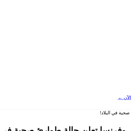
لآن ←
.. وفرنسا تعلن حالة طوارئ صحية في