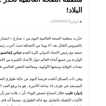
البلاد!
🗓 24/03/2020
👤 أقواس
📁
بالفيروس القاتل بعد 67 يوما من اكتشافه.حيث أعرب رئيس المنظمة
جمعه مع رئيس الاتحاد الدولي لكرة القدم
جياني إنفانتينو
،
الواردة من جميع أنحاء العالم حول الأعداد الكبيرة من 
معدات الوقاية ومنحها الأولوية، ومعالجة النقص العالمي ف
المستجد في ظرف 24 ساعة الأخيرة ، هو ما يرفع العدد الإجمالي إلى 860 وفاة منذ بداية انتشار الوباء.حيث قال رئيس الوزراء الفرنسي
إدوارد فليب
خلال اجتماع خصص للوباء ،أن « بلاده تمر ب
الآليات الكفيلة بالتعامل مع حالة الطوارئ. مضيفاً أنه قام