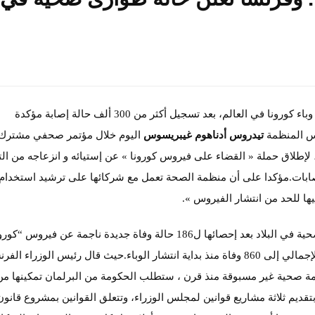
حذّرت منظمة الصحة العالمية اليوم من « تسارع » انتشار وباء كورونا في العالم، بعد تسجيل أكثر من 300 ألف حالة إصابة مؤكدة
تيدروس أدناهوم غيبريسوس
اليوم خلال مؤتمر صحفي مشترك
 لإطلاق حملة « القضاء على فيروس كورونا » عن إستيائه و انزعاجه من الت
الإصابات.مؤكدا على أن منظمة الصحة تعمل مع شركائها على ترشيد استخدام
يها للحد من انتشار الفيروس ».
وفي ذات السياق أعلنت فرنسا اليوم عن حالة طوارئ الصحية في البلاد بعد إحصائها ل186 حالة وفاة جديدة ناجمة عن فيروس 
أزمة صحية غير مسبوقة منذ قرن ، ستطلب الحكومة من البرلمان تمكينها من
 بتقديم ثلاثة مشاريع قوانين لمجلس الوزراء، وتتعلق القوانين بمشروع قانون