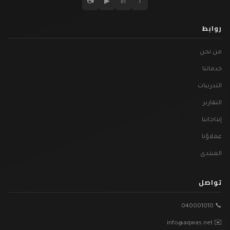
📷
▶
in
f
روابط
من نحن
خدماتنا
التدريبات
التقارير
إنتاجاتنا
عملاؤنا
المنتدى
تواصل
📞 040001010
✉️ info@aqwas.net