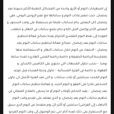
إن اضطرابات النوم أو الأرق واحدة من المشاكل الطبية الأكثر شيوعا بعد
رمضان، حيث تتغير عادات النوم و ساعاتها مع تغير الروتين اليومي، ففي
رمضان كان البعض ينام لساعات قليلة ثم يستيقظ على وقت السحور، و
البعض الآخر يواصل الليل كله و ينام بضع ساعات في النهار، و تتطلب
العودة إلى نمط النوم التقليدي الالتزام بعدة نصائح فعالة لتنظيم
ساعات النوم بعد رمضان. نصائح فعالة لتنظيم ساعات النوم بعد
رمضان – الابتعاد عن النوم خلال ساعات النهار، و الاستعاضة عنها
بممارسة الرياضة الخفيفة و خاصة رياضة المشي الهاديء لمدة ساعة
يوميا. – تجنب تناول المنبهات التي تحتوي على الكافيين كالشاي، و
القهوة، و خاصة في الفترة المسائية. – تناول وجبة العشاء قبل موعد
النوم المحدد بساعتين أو ثلاث ساعات، و التى تعد الفترة الأمثل كى يكون
الشخص قادرا على الغفو و النوم الجيد، و فعالية تنظيم ساعات النوم
بعد رمضان. – يفيد التحكم بأوقات النوم أو ما يسمى بالعلاج الميقاتي في
تنظيم ساعات النوم بعد رمضان، و الذي يعتمد على تقديم وقت النوم
(الذهاب إلى الفراش) ساعتين أو أكثر كل يوم متقدما عن اليوم الذي سبق،
مع الاستمرار على ذلك لعدة أيام حتى يتم الوصول إلى وقت النوم المرجو.