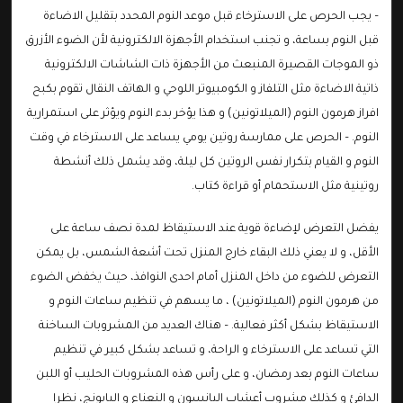
– يجب الحرص على الاسترخاء قبل موعد النوم المحدد بتقليل الاضاءة
قبل النوم بساعة، و تجنب استخدام الأجهزة الالكترونية لأن الضوء الأزرق
ذو الموجات القصيرة المنبعث من الأجهزة ذات الشاشات الالكترونية
ذاتية الاضاءة مثل التلفاز و الكومبيوتر اللوحي و الهاتف النقال تقوم بكبح
افراز هرمون النوم (الميلاتونين) و هذا يؤخر بدء النوم ويؤثر على استمرارية
النوم. – الحرص على ممارسة روتين يومي يساعد على الاسترخاء في وقت
النوم و القيام بتكرار نفس الروتين كل ليلة، وقد يشمل ذلك أنشطة
روتينية مثل الاستحمام أو قراءة كتاب.
يفضل التعرض لإضاءة قوية عند الاستيقاظ لمدة نصف ساعة على
الأقل، و لا يعني ذلك البقاء خارج المنزل تحت أشعة الشمس، بل يمكن
التعرض للضوء من داخل المنزل أمام احدى النوافذ، حيث يخفض الضوء
من هرمون النوم (الميلاتونين) ، ما يسهم في تنظيم ساعات النوم و
الاستيقاظ بشكل أكثر فعالية. – هناك العديد من المشروبات الساخنة
التي تساعد على الاسترخاء و الراحة، و تساعد بشكل كبير في تنظيم
ساعات النوم بعد رمضان، و على رأس هذه المشروبات الحليب أو اللبن
الدافئ و كذلك مشروب أعشاب اليانسون و النعناع و البابونج، نظرا